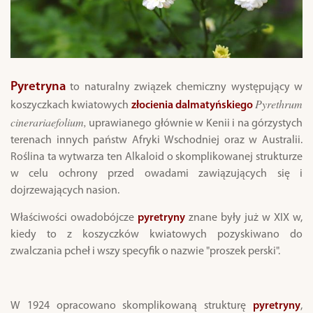
Pyretryna
to naturalny związek chemiczny występujący w
Pyrethrum
koszyczkach kwiatowych
złocienia dalmatyńskiego
cinerariaefolium,
uprawianego głównie w Kenii i na górzystych
terenach innych państw Afryki Wschodniej oraz w Australii.
Roślina ta wytwarza ten Alkaloid o skomplikowanej strukturze
w celu ochrony przed owadami zawiązujących się i
dojrzewających nasion.
Właściwości owadobójcze
pyretryny
znane były już w XIX w,
kiedy to z koszyczków kwiatowych pozyskiwano do
zwalczania pcheł i wszy specyfik o nazwie "proszek perski".
W 1924 opracowano skomplikowaną strukturę
pyretryny
,