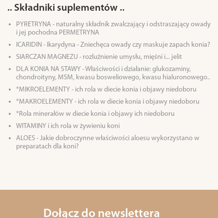
.. Składniki suplementów ..
PYRETRYNA - naturalny składnik zwalczający i odstraszający owady
i jej pochodna PERMETRYNA
ICARIDIN - Ikarydyna - Zniechęca owady czy maskuje zapach konia?
SIARCZAN MAGNEZU - rozluźnienie umysłu, mięśni i... jelit
DLA KONIA NA STAWY - Właściwości i działanie: glukozaminy,
chondroityny, MSM, kwasu bosweliowego, kwasu hialuronowego..
*MIKROELEMENTY - ich rola w diecie konia i objawy niedoboru
*MAKROELEMENTY - ich rola w diecie konia i objawy niedoboru
*Rola minerałów w diecie konia i objawy ich niedoboru
WITAMINY i ich rola w żywieniu koni
ALOES - Jakie dobroczynne właściwości aloesu wykorzystano w
preparatach dla koni?
Dołącz do newslettera