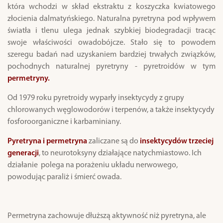
która wchodzi w skład ekstraktu z koszyczka kwiatowego
złocienia dalmatyńskiego. Naturalna pyretryna pod wpływem
światła i tlenu ulega jednak szybkiej biodegradacji tracąc
swoje właściwości owadobójcze. Stało się to powodem
szeregu badań nad uzyskaniem bardziej trwałych związków,
pochodnych naturalnej pyretryny - pyretroidów w tym
permetryny.
Od 1979 roku pyretroidy wyparły insektycydy z grupy
chlorowanych węglowodorów i terpenów, a także insektycydy
fosforoorganiczne i karbaminiany.
Pyretryna i permetryna
zaliczane są do
insektycydów trzeciej
generacji
, to neurotoksyny działające natychmiastowo. Ich
działanie polega na porażeniu układu nerwowego,
powodując paraliż i śmierć owada.
Permetryna zachowuje dłuższą aktywność niż pyretryna, ale