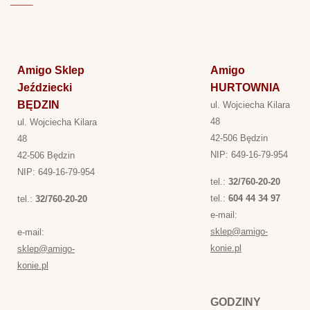
Amigo Sklep
Amigo
Jeździecki
HURTOWNIA
BĘDZIN
ul. Wojciecha Kilara
48
ul. Wojciecha Kilara
42-506 Będzin
48
NIP: 649-16-79-954
42-506 Będzin
NIP: 649-16-79-954
tel.:
32/760-20-20
tel.:
604 44 34 97
tel.:
32/760-20-20
e-mail:
sklep@amigo-
e-mail:
konie.pl
sklep@amigo-
konie.pl
GODZINY