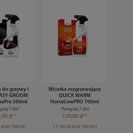
 do grzywy i
Wcierka rozgrzewająca
EASY GROOM
QUICK WARM
nePro 500ml
HorseLinePRO 700ml
żej 7 dni
Powyżej 7 dni
,00 zł *
129,00 zł *
5 zł za 750 ml )
1 l ( 90,30 zł za 700 ml )