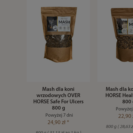
Mash dla koni
Mash dla k
wrzodowych OVER
HORSE Heal
HORSE Safe For Ulcers
800 
800 g
Powyżej 
Powyżej 7 dni
22,90 
24,90 zł *
800 g ( 28,63 z