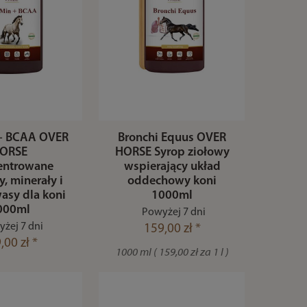
+ BCAA OVER
Bronchi Equus OVER
ORSE
HORSE Syrop ziołowy
entrowane
wspierający układ
, minerały i
oddechowy koni
asy dla koni
1000ml
000ml
Powyżej 7 dni
żej 7 dni
159,00 zł *
,00 zł *
1000 ml ( 159,00 zł za 1 l )