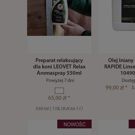
Preparat relaksujący
Olej lniany
dla koni LEOVET Relax
RAPIDE Linsee
Aromaspray 550ml
1049
Powyżej 7 dni
Dostę
99,00 zł *
1
65,00 zł *
550 ml ( 118,18 zł za 1 l )