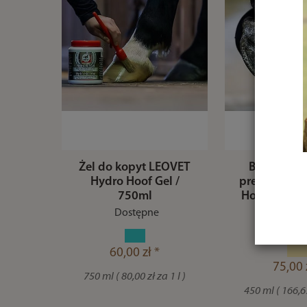
Żel do kopyt LEOVET
Balsam do 
Hydro Hoof Gel /
prebiotykam
750ml
Hoof Balm Pr
450 
Dostępne
Dostę
60,00 zł *
75,00 
750 ml ( 80,00 zł za 1 l )
450 ml ( 166,67