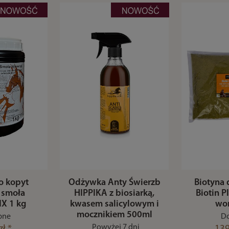
o kopyt
Odżywka Anty Świerzb
Biotyna 
 smoła
HIPPIKA z biosiarką,
Biotin P
X 1 kg
kwasem salicylowym i
wo
mocznikiem 500ml
pne
Do
Powyżej 7 dni