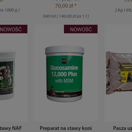
zł *
139
70,00 zł *
 za 1000 g )
2 kg ( 69,
500 ml ( 140,00 zł za 1 l )
stawy NAF
Preparat na stawy koni
Pasza u