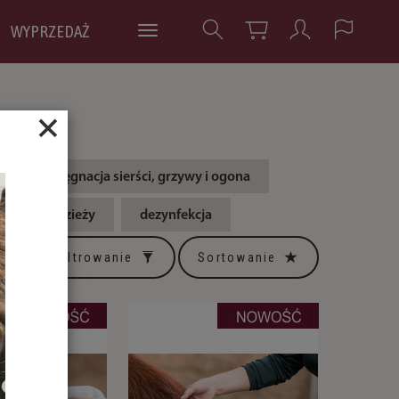
WYPRZEDAŻ
×
pielęgnacja sierści, grzywy i ogona
lęgnacja odzieży
dezynfekcja
Filtrowanie
Sortowanie