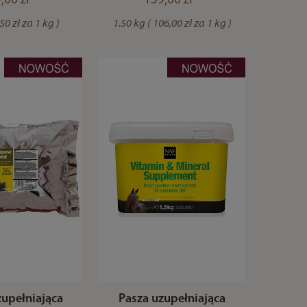
,00 zł *
159,00 zł *
50 zł za 1 kg )
1.50 kg ( 106,00 zł za 1 kg )
zupełniająca
Pasza uzupełniająca