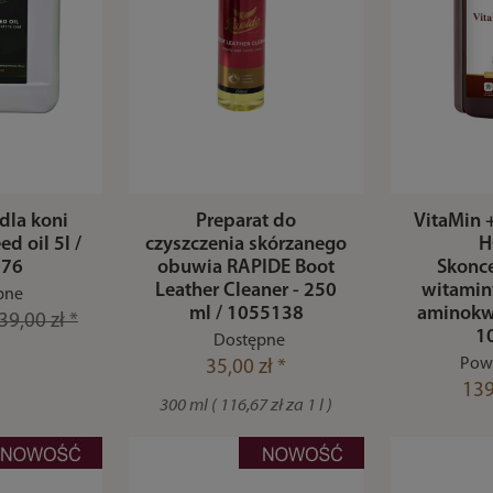
 dla koni
Preparat do
VitaMin 
d oil 5l /
czyszczenia skórzanego
H
076
obuwia RAPIDE Boot
Skonc
Leather Cleaner - 250
witaminy
pne
ml / 1055138
aminokw
39,00 zł *
1
Dostępne
Powy
35,00 zł *
139
300 ml ( 116,67 zł za 1 l )