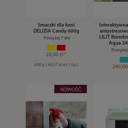
Smaczki dla koni
Interaktywn
DELIZIA Candy 600g
antystresowa
LILIT Boredo
Powyżej 7 dni
Aqua 2
Powyżej 
28,00 zł *
600 g ( 46,67 zł za 1 kg )
249,00 