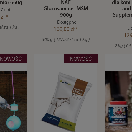
enior 660g
NAF
dla koni
Glucosamine+MSM
and
7 dni
900g
Supplem
zł *
Dostępne
zł za 1 kg )
Do
169,00 zł *
129
900 g ( 187,78 zł za 1 kg )
2 kg ( 64,