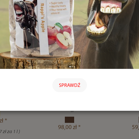
kopyt z
Naturalne mydło
Spray do
i LEOVET
dermatologiczne KEVIN
sierści, 
SPRAWDŹ
ebiotic /
BACON'S Active Soap –
konia M
ml
dla koni, psów, kotów i
ManeCare
ludzi
5
pne
Dostępne
Powy
zł *
98,00 zł *
59,
 zł za 1 l )