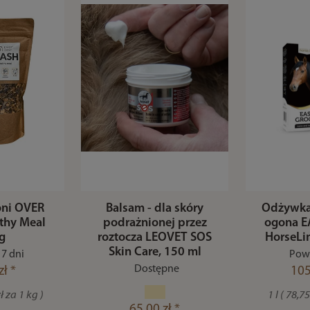
oni OVER
Balsam - dla skóry
Odżywka
thy Meal
podrażnionej przez
ogona 
g
roztocza LEOVET SOS
HorseLi
Skin Care, 150 ml
7 dni
Powy
Dostępne
zł *
105
ł za 1 kg )
1 l ( 78,7
65,00 zł *