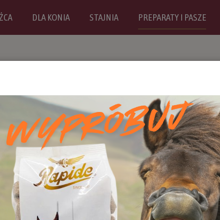
ŹCA
DLA KONIA
STAJNIA
PREPARATY I PASZE
pasze
smakołyki
pielęgnacja kopyt
szampony
zenie
probiotyki
do wyrobów skórzanych
pie