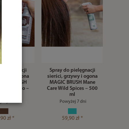
 pielęgnacji
Spray do pielęgnacji
grzywy i ogona
sierści, grzywy i ogona
AGIC BRUSH
MAGIC BRUSH Mane
 CocoBello –
Care Wild Spices – 500
00 m
ml
żej 7 dni
Powyżej 7 dni
90 zł *
59,90 zł *