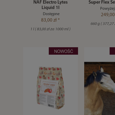
NAF Electro Lytes
Super Flex S
Liquid 1l
Powyżej 
Dostępne
249,00 
83,00 zł *
660 g ( 377,27 
1 l ( 83,00 zł za 1000 ml )