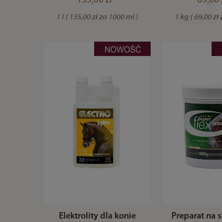
135,00 zł *
69,00 
1 l ( 135,00 zł za 1000 ml )
1 kg ( 69,00 zł
Elektrolity dla konie
Preparat na 