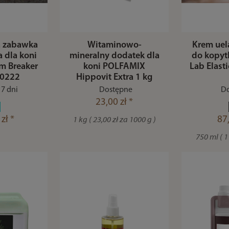
a zabawka
Witaminowo-
Krem uel
 dla koni
mineralny dodatek dla
do kopyt
m Breaker
koni POLFAMIX
Lab Elast
40222
Hippovit Extra 1 kg
7 dni
Dostępne
Do
23,00 zł *
zł *
87,
1 kg ( 23,00 zł za 1000 g )
750 ml ( 11