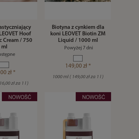
astyczniający
Biotyna z cynkiem dla
LEOVET Hoof
koni LEOVET Biotin ZM
ic Cream / 750
Liquid / 1000 ml
ml
Powyżej 7 dni
stępne
149,00 zł *
00 zł *
1000 ml ( 149,00 zł za 1 l )
6,00 zł za 1 l )