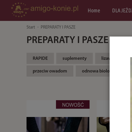
Home
DLA JEŹD
Start
PREPARATY I PASZE
PREPARATY I PASZE
RAPIDE
suplementy
lizawki
przeciw owadom
odnowa biologiczna i lec