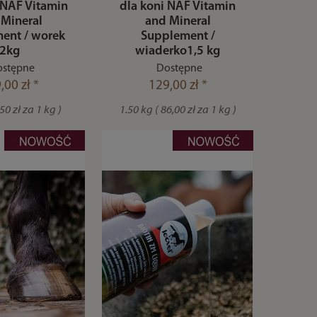
 NAF Vitamin
dla koni NAF Vitamin
 Mineral
and Mineral
ent / worek
Supplement /
2kg
wiaderko1,5 kg
stępne
Dostępne
,00 zł *
129,00 zł *
50 zł za 1 kg )
1.50 kg ( 86,00 zł za 1 kg )