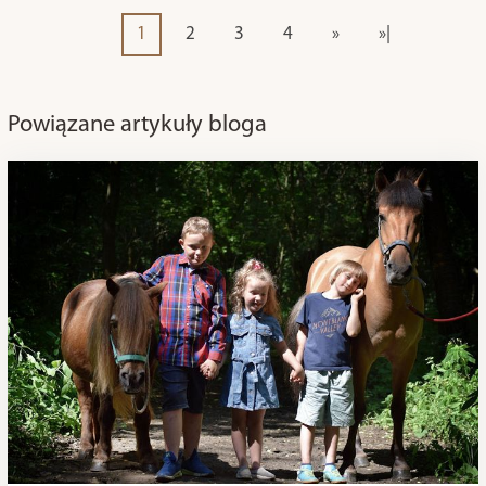
1
2
3
4
»
»|
Powiązane artykuły bloga