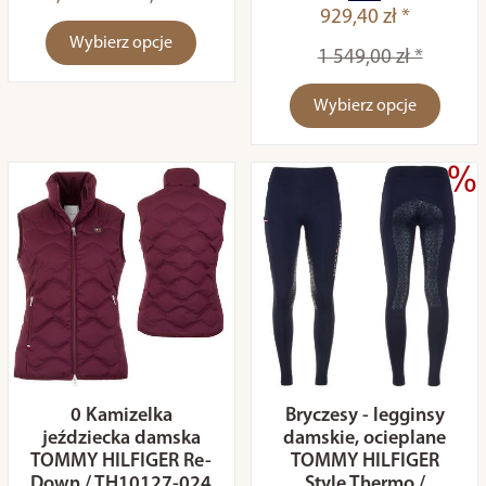
929,40 zł *
Wybierz opcje
1 549,00 zł *
Wybierz opcje
0 Kamizelka
Bryczesy - legginsy
jeździecka damska
damskie, ocieplane
TOMMY HILFIGER Re-
TOMMY HILFIGER
Down / TH10127-024
Style Thermo /