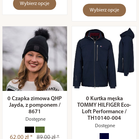
Wybierz opcje
Wybierz opcje
0 Czapka zimowa QHP
0 Kurtka męska
Jayda, z pomponem /
TOMMY HILFIGER Eco-
8671
Loft Performance /
TH10140-004
Dostępne
Dostępne
62,00 zł *
89,00 zł *