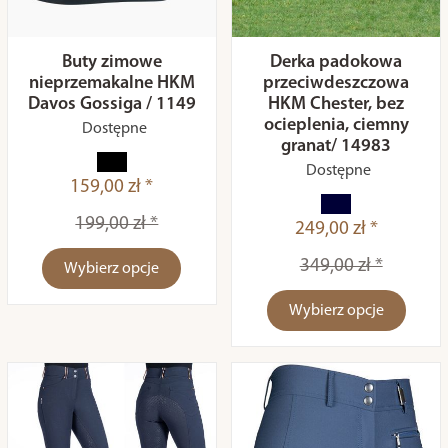
Buty zimowe
Derka padokowa
nieprzemakalne HKM
przeciwdeszczowa
Davos Gossiga / 1149
HKM Chester, bez
ocieplenia, ciemny
Dostępne
granat/ 14983
Dostępne
159,00 zł *
199,00 zł *
249,00 zł *
349,00 zł *
Wybierz opcje
Wybierz opcje