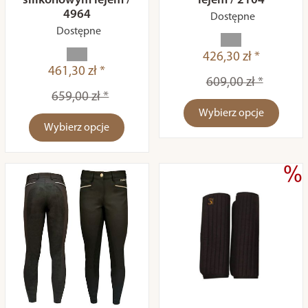
silikonowym lejem /
lejem / 2104
4964
Dostępne
Dostępne
426,30 zł *
461,30 zł *
609,00 zł *
659,00 zł *
Wybierz opcje
Wybierz opcje