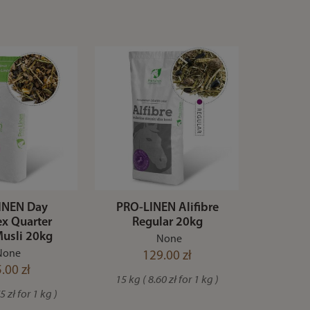
INEN Day
PRO-LINEN Alifibre
x Quarter
Regular 20kg
Musli 20kg
None
None
129.00 zł
.00 zł
15 kg ( 8.60 zł for 1 kg )
5 zł for 1 kg )