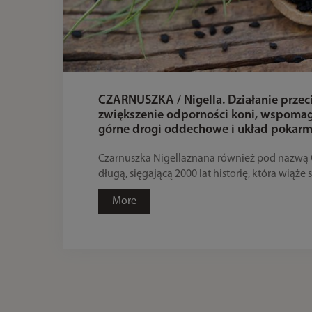
CZARNUSZKA / Nigella. Działanie przec
zwiększenie odporności koni, wspomaga
górne drogi oddechowe i układ pokar
Czarnuszka Nigellaznana również pod nazwą
długą, sięgającą 2000 lat historię, która wiąże si
More