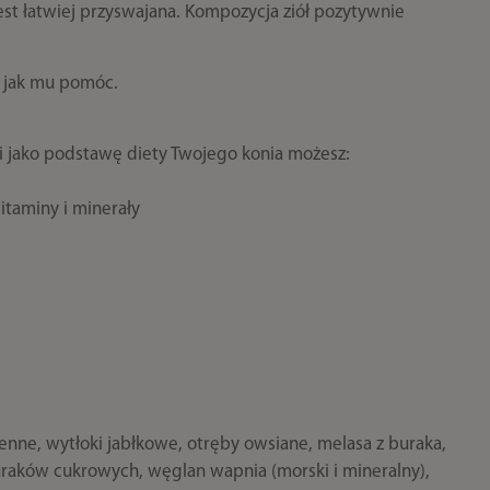
jest łatwiej przyswajana. Kompozycja ziół pozytywnie
sz jak mu pomóc.
 jako podstawę diety Twojego konia możesz:
itaminy i minerały
zenne, wytłoki jabłkowe, otręby owsiane, melasa z buraka,
uraków cukrowych, węglan wapnia (morski i mineralny),