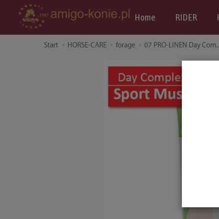
Home
RIDER
Start
HORSE-CARE
forage
07 PRO-LINEN Day Com..