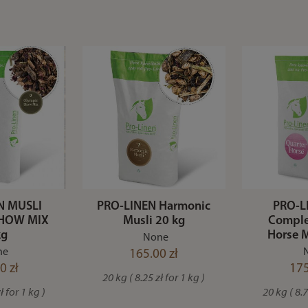
N MUSLI
PRO-LINEN Harmonic
PRO-L
SHOW MIX
Musli 20 kg
Comple
kg
Horse 
None
ne
165.00 zł
0 zł
175
20 kg ( 8.25 zł for 1 kg )
ł for 1 kg )
20 kg ( 8.7