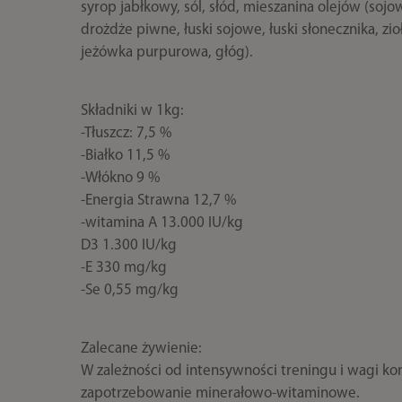
syrop jabłkowy, sól, słód, mieszanina olejów (soj
drożdże piwne, łuski sojowe, łuski słonecznika, zi
jeżówka purpurowa, głóg).
Składniki w 1kg:
-Tłuszcz: 7,5 %
-Białko 11,5 %
-Włókno 9 %
-Energia Strawna 12,7 %
-witamina A 13.000 IU/kg
D3 1.300 IU/kg
-E 330 mg/kg
-Se 0,55 mg/kg
Zalecane żywienie:
W zależności od intensywności treningu i wagi ko
zapotrzebowanie minerałowo-witaminowe.