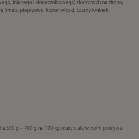
owego, lnianego i słonecznikowego) tłoczonych na zimno,
oła (mięta pieprzowa, koper włoski, czarny kminek,
nia 350 g – 700 g na 100 kg masy ciała w pełni pokrywa