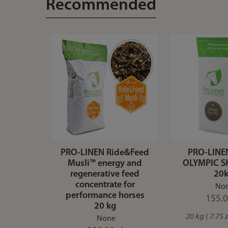
Recommended
PRO-LINEN Ride&Feed
PRO-LINE
Musli™ energy and
OLYMPIC 
regenerative feed
20
concentrate for
No
performance horses
155.0
20 kg
20 kg ( 7.75 z
None