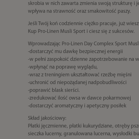
skrobia w nich zawarta zmienia swoją strukturę i 
wpływa na strawność oraz smakowitość paszy.
Jeśli Twój koń codziennie ciężko pracuje, już wie
Kup Pro-Linen Musli Sport i ciesz się z sukcesów.
Wprowadzając Pro-Linen Day Complex Sport Musli
-dostarczyć mu dawkę bezpiecznej energii
-w pełni zaspokoić dzienne zapotrzebowanie na w
-wpłynąć na poprawę wyglądu,
-wraz z treningiem ukształtować rzeźbę mięśni
-uchronić od niepożądanej nadpobudliwości
-poprawić blask sierści.
-zredukować ilość owsa w dawce pokarmowej
-dostarczyć aromatyczny i apetyczny posiłek
Skład jakościowy:
Płatki jęczmienne, płatki kukurydziane, otręby ps
sieczka lucerny, granulowana lucerna, wysłodki b