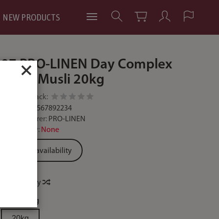
NEW PRODUCTS
07 PRO-LINEN Day Complex
×
Sport Musli 20kg
Add feedback:
Code:
5234567892234
Manufacturer:
PRO-LINEN
Availability:
None
Ask for availability
Price history
waga:
20kg
20kg