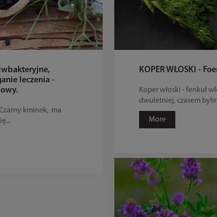
iwbakteryjne,
KOPER WŁOSKI - Foen
nie leczenia -
mowy.
Koper włoski - fenkuł w
dwuletniej, czasem bylin
 Czarny kminek, ma
More
ę...