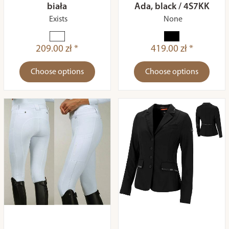
biała
Ada, black / 4S7KK
Exists
None
209.00 zł *
419.00 zł *
Choose options
Choose options