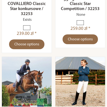
COVALLIERO Classic
Classic Star
Star konkursowe /
Competition / 32253
32253
None
Exists
259.00 zł *
239.00 zł *
Choose options
Choose options