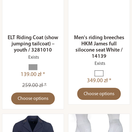
ELT Riding Coat (show
Men's riding breeches
jumping tailcoat) –
HKM James full
youth / 3281010
silocone seat White /
14139
Exists
Exists
139.00 zł *
349.00 zł *
259.00 zł *
Choose options
Choose options