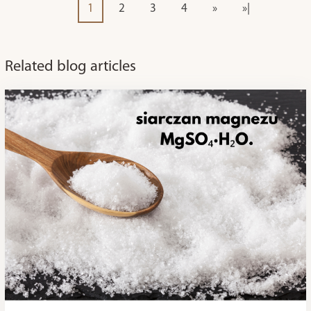
1
2
3
4
»
»|
Related blog articles