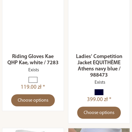
Riding Gloves Kae
Ladies' Competition
QHP Kae, white / 7283
Jacket EQUITHÈME
Athens navy blue /
Exists
988473
Exists
119.00 zł *
399.00 zł *
Choose options
Choose options