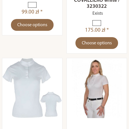
COVALLIERO white /
3230322
99.00 zł *
Exists
Choose options
175.00 zł *
Choose options