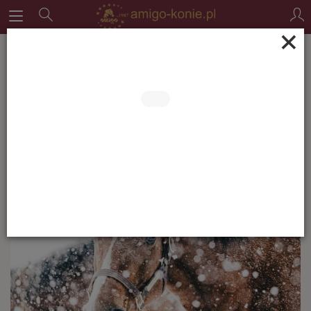
×
Jak przygotować stajnię na
zimę? Praktyczna lista
kontrolna dla właścicieli koni