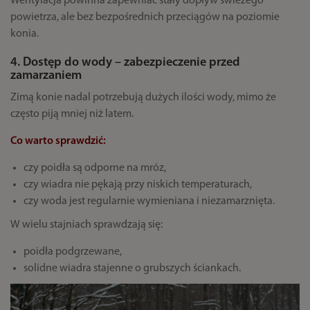
Wentylacja powinna zapewniać stały dopływ świeżego
powietrza, ale bez bezpośrednich przeciągów na poziomie
konia.
4. Dostęp do wody – zabezpieczenie przed
zamarzaniem
Zimą konie nadal potrzebują dużych ilości wody, mimo że
często piją mniej niż latem.
Co warto sprawdzić:
czy poidła są odporne na mróz,
czy wiadra nie pękają przy niskich temperaturach,
czy woda jest regularnie wymieniana i niezamarznięta.
W wielu stajniach sprawdzają się:
poidła podgrzewane,
solidne wiadra stajenne o grubszych ściankach.