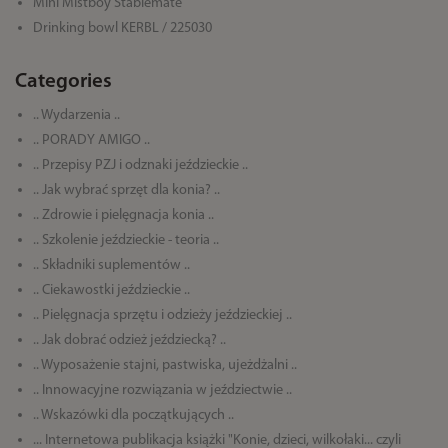
Mini Mistboy Stablemate
Drinking bowl KERBL / 225030
Categories
.. Wydarzenia ..
.. PORADY AMIGO ..
.. Przepisy PZJ i odznaki jeździeckie ..
.. Jak wybrać sprzęt dla konia? ..
.. Zdrowie i pielęgnacja konia ..
.. Szkolenie jeździeckie - teoria ..
.. Składniki suplementów ..
.. Ciekawostki jeździeckie ..
.. Pielęgnacja sprzętu i odzieży jeździeckiej ..
.. Jak dobrać odzież jeździecką? ..
.. Wyposażenie stajni, pastwiska, ujeżdżalni ..
.. Innowacyjne rozwiązania w jeździectwie ..
.. Wskazówki dla początkujących ..
... Internetowa publikacja książki "Konie, dzieci, wilkołaki... czyli