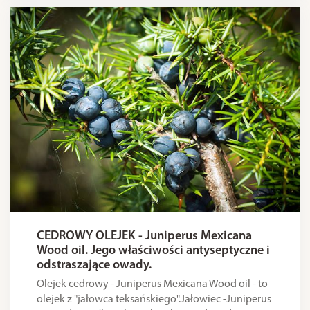
CEDROWY OLEJEK - Juniperus Mexicana
Wood oil. Jego właściwości antyseptyczne i
odstraszające owady.
Olejek cedrowy - Juniperus Mexicana Wood oil - to
olejek z "jałowca teksańskiego".Jałowiec -Juniperus