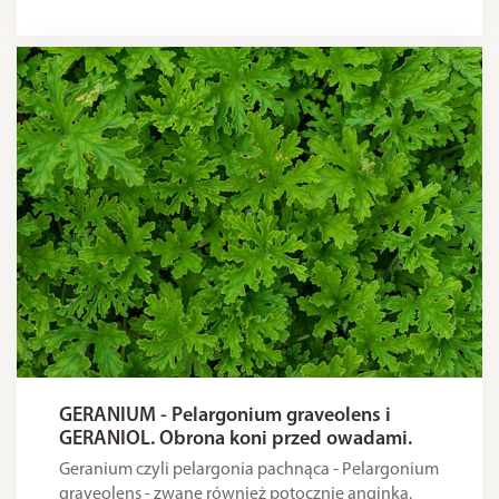
GERANIUM - Pelargonium graveolens i
GERANIOL. Obrona koni przed owadami.
Geranium czyli pelargonia pachnąca - Pelargonium
graveolens - zwane również potocznie anginką,