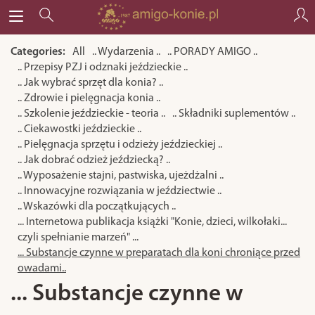
Categories:
All
.. Wydarzenia ..
.. PORADY AMIGO ..
.. Przepisy PZJ i odznaki jeździeckie ..
.. Jak wybrać sprzęt dla konia? ..
.. Zdrowie i pielęgnacja konia ..
.. Szkolenie jeździeckie - teoria ..
.. Składniki suplementów ..
.. Ciekawostki jeździeckie ..
.. Pielęgnacja sprzętu i odzieży jeździeckiej ..
.. Jak dobrać odzież jeździecką? ..
.. Wyposażenie stajni, pastwiska, ujeżdżalni ..
.. Innowacyjne rozwiązania w jeździectwie ..
.. Wskazówki dla początkujących ..
... Internetowa publikacja książki "Konie, dzieci, wilkołaki...
czyli spełnianie marzeń" ...
... Substancje czynne w preparatach dla koni chroniące przed
owadami..
... Substancje czynne w