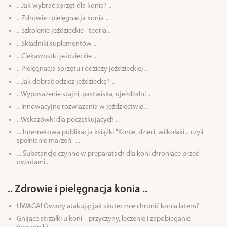
.. Jak wybrać sprzęt dla konia? ..
.. Zdrowie i pielęgnacja konia ..
.. Szkolenie jeździeckie - teoria ..
.. Składniki suplementów ..
.. Ciekawostki jeździeckie ..
.. Pielęgnacja sprzętu i odzieży jeździeckiej ..
.. Jak dobrać odzież jeździecką? ..
.. Wyposażenie stajni, pastwiska, ujeżdżalni ..
.. Innowacyjne rozwiązania w jeździectwie ..
.. Wskazówki dla początkujących ..
... Internetowa publikacja książki "Konie, dzieci, wilkołaki... czyli
spełnianie marzeń" ...
... Substancje czynne w preparatach dla koni chroniące przed
owadami..
.. Zdrowie i pielęgnacja konia ..
UWAGA! Owady atakują: jak skutecznie chronić konia latem?
Gnijące strzałki u koni – przyczyny, leczenie i zapobieganie