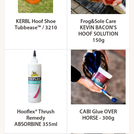
KERBL Hoof Shoe
Frog&Sole Care
Tubbease™ / 3210
KEVIN BACON'S
HOOF SOLUTION
150g
Hooflex® Thrush
CABI Glue OVER
Remedy
HORSE - 300g
ABSORBINE 355ml