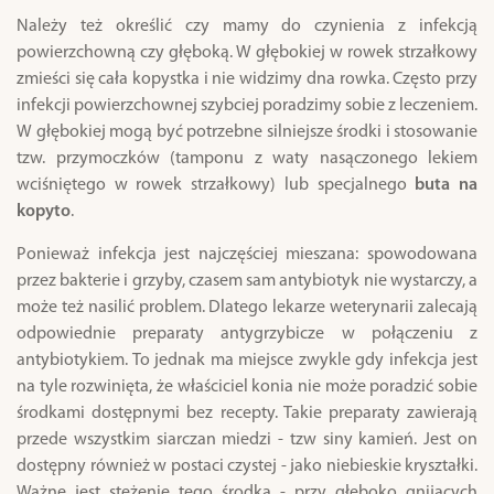
Należy też określić czy mamy do czynienia z infekcją
powierzchowną czy głęboką. W głębokiej w rowek strzałkowy
zmieści się cała kopystka i nie widzimy dna rowka. Często przy
infekcji powierzchownej szybciej poradzimy sobie z leczeniem.
W głębokiej mogą być potrzebne silniejsze środki i stosowanie
tzw. przymoczków (tamponu z waty nasączonego lekiem
wciśniętego w rowek strzałkowy) lub specjalnego
buta na
kopyto
.
Ponieważ infekcja jest najczęściej mieszana: spowodowana
przez bakterie i grzyby, czasem sam antybiotyk nie wystarczy, a
może też nasilić problem. Dlatego lekarze weterynarii zalecają
odpowiednie preparaty antygrzybicze w połączeniu z
antybiotykiem. To jednak ma miejsce zwykle gdy infekcja jest
na tyle rozwinięta, że właściciel konia nie może poradzić sobie
środkami dostępnymi bez recepty. Takie preparaty zawierają
przede wszystkim siarczan miedzi - tzw siny kamień. Jest on
dostępny również w postaci czystej - jako niebieskie kryształki.
Ważne jest stężenie tego środka - przy głęboko gnijących