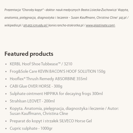
Prezentacja "Choroby kopyt" - doktor nauk medycznych Beata Lisiecka-Żuchowicz/
Kopyta,
anatomia, pielęgnacja, diagnostyka i leczenie - Susan Kauffmann, Christina Cline/
pzj.pl /
wikipedia.pl /
ph.ptz.icm.edu.pl/
konie.rancho-stokrotka.pl /
www.plastinate.com\
Featured products
KERBL Hoof Shoe Tubbease™ / 3210
Frog&Sole Care KEVIN BACON'S HOOF SOLUTION 150g
Hooflex® Thrush Remedy ABSORBINE 355ml
CABI Glue OVER HORSE - 300g
Sulphate ointment HIPPIKA for decaying frogs 300ml
Strahlsan LEOVET - 200ml
Kopyta. Anatomia, pielęgnacja, diagnostyka i leczenie / Autor:
Susan Kauffmann, Christina Cline
Preparat do kopyt i strzałek SILVECO Horse Gel
Cupric sulphate - 1000gr