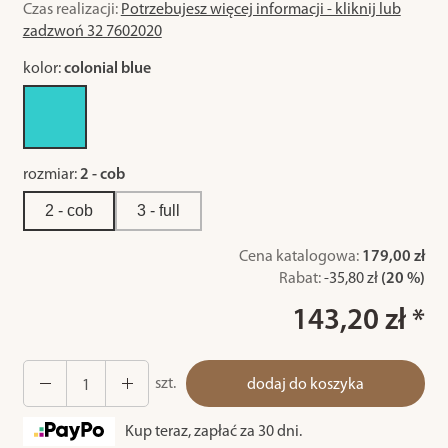
Czas realizacji:
Potrzebujesz więcej informacji - kliknij lub
zadzwoń 32 7602020
kolor:
colonial blue
rozmiar:
2 - cob
2 - cob
3 - full
Cena katalogowa:
179,00 zł
Rabat:
-
35,80 zł
(20 %)
143,20 zł *
szt.
dodaj do koszyka
Kup teraz, zapłać za 30 dni.