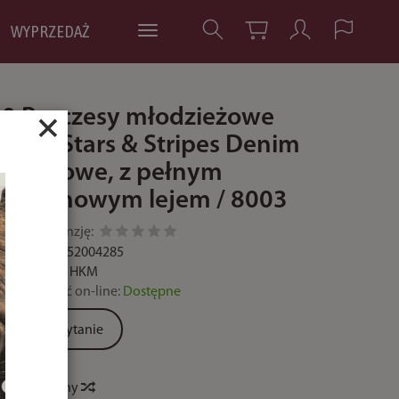
WYPRZEDAŻ
0 Bryczesy młodzieżowe
×
HKM Stars & Stripes Denim
dżinsowe, z pełnym
silikonowym lejem / 8003
Dodaj recenzję:
Kod:
4057052004285
Producent:
HKM
Dostępność on-line:
Dostępne
Zadaj pytanie
Historia ceny