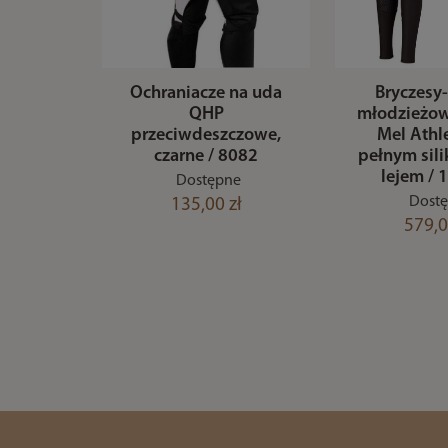
Ochraniacze na uda
Bryczesy-
QHP
młodzieżo
przeciwdeszczowe,
Mel Athle
czarne / 8082
pełnym si
lejem / 
Dostępne
Dost
135,00 zł
579,0