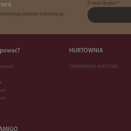
E-mail (login)
*
tera
 otrzymuj ciekawe informacje,
upować?
HURTOWNIA
atności
ZAMÓWIENIA HURTOWE
y
a
cja
rze
 AMIGO