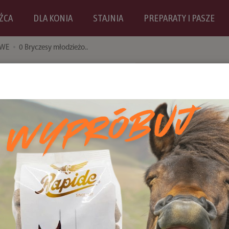
ŹCA
DLA KONIA
STAJNIA
PREPARATY I PASZE
OWE
0 Bryczesy młodzieżo..