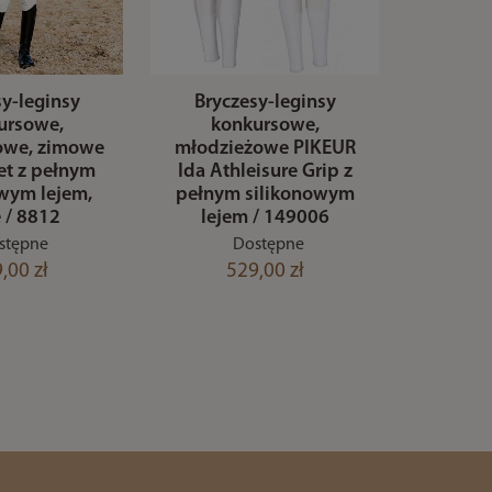
sy-leginsy
Bryczesy-leginsy
ursowe,
konkursowe,
owe, zimowe
młodzieżowe PIKEUR
et z pełnym
Ida Athleisure Grip z
owym lejem,
pełnym silikonowym
e / 8812
lejem / 149006
stępne
Dostępne
,00 zł
529,00 zł