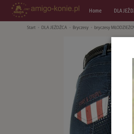
Home
DLA JEŹD
Start
DLA JEŹDŹCA
Bryczesy
bryczesy MŁODZIEŻ