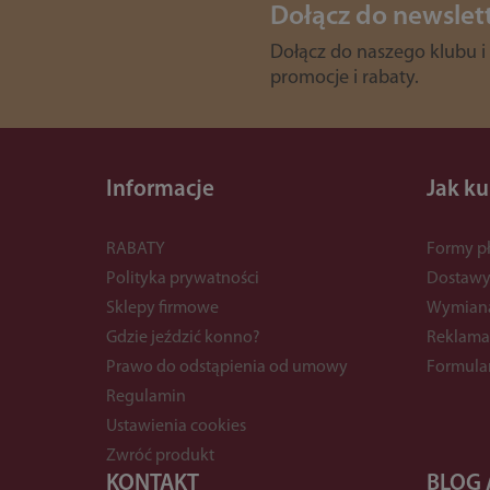
Dołącz do newslet
Dołącz do naszego klubu i
promocje i rabaty.
Informacje
Jak k
RABATY
Formy pł
Polityka prywatności
Dostaw
Sklepy firmowe
Wymian
Gdzie jeździć konno?
Reklama
Prawo do odstąpienia od umowy
Formula
Regulamin
Ustawienia cookies
Zwróć produkt
KONTAKT
BLOG