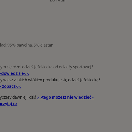
Do 14 dni
ład: 95% bawełna, 5% elastan
ym się różni odzież jeździecka od odzieży sportowej?
>dowiedz się<<
y wiesz z jakich włókien produkuje się odzież jeździecką?
> zobacz<<
yczesy dawniej i dziś
>>tego możesz nie wiedzieć -
oczytaj<<