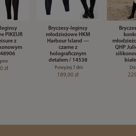
leginsy
Bryczesy-leginsy
Brycze
we PIKEUR
młodzieżowe HKM
konk
isure z
Harbour Island —
młodzież
likonowym
czarne z
QHP Juli
148906
holograficznym
silikon
detalem / 14538
biał
ępne
Powyżej 7 dni
Do
0 zł
189,00 zł
229