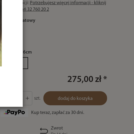
Czas realizacji:
Potrzebujesz więcej informacji - kliknij
lub zadzwoń 32 760 20 2
kolor:
granatowy
rozmiar:
176cm
176cm
275,00 zł *
szt.
dodaj do koszyka
Kup teraz, zapłać za 30 dni.
Zwrot