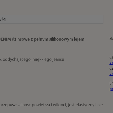
y lej
Sk
DENIM dżinsowe z pełnym silikonowym lejem
Cz
o, oddychającego, miękkiego jeansu
>
Cz
>
Br
p
zepuszczalność powietrza i wilgoci, jest elastyczny i nie