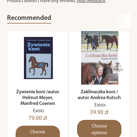
Product doesn't have any reviews.
Add feedback
Recommended
Żywienie koni /autor
Zaklinaczka koni /
Helmut Meyer,
autor Andrea Kutsch
Manfred Coenen
Exists
Exists
39.90 zł
79.00 zł
Choose
Choose
options