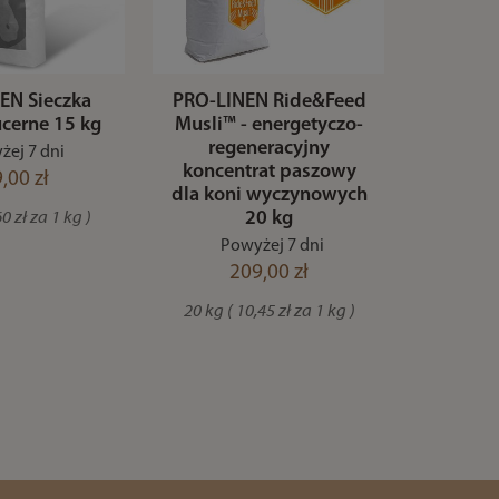
EN Sieczka
PRO-LINEN Ride&Feed
ucerne 15 kg
Musli™ - energetyczo-
regeneracyjny
żej 7 dni
koncentrat paszowy
,00 zł
dla koni wyczynowych
20 kg
60 zł za 1 kg )
Powyżej 7 dni
209,00 zł
20 kg ( 10,45 zł za 1 kg )