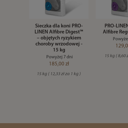
Sieczka dla koni PRO-
PRO-LINEN
LINEN Alfibre Digest™
Alfibre Reg
– objętych ryzykiem
Powyżej
choroby wrzodowej -
129,0
15 kg
15 kg ( 8,60 z
Powyżej 7 dni
185,00 zł
15 kg ( 12,33 zł za 1 kg )