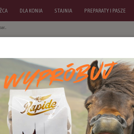
ŹCA
DLA KONIA
STAJNIA
PREPARATY I PASZE
ar..