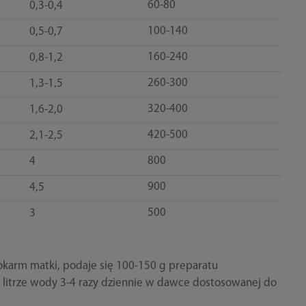
60-80
0,3-0,4
100-140
0,5-0,7
160-240
0,8-1,2
260-300
1,3-1,5
320-400
1,6-2,0
420-500
2,1-2,5
800
4
900
4,5
500
3
karm matki, podaje się 100-150 g preparatu
itrze wody 3-4 razy dziennie w dawce dostosowanej do