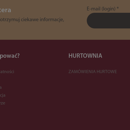
E-mail (login)
*
tera
 otrzymuj ciekawe informacje,
upować?
HURTOWNIA
atności
ZAMÓWIENIA HURTOWE
y
a
cja
rze