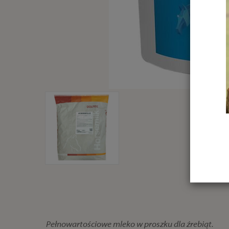
Pełnowartościowe mleko w proszku dla źrebiąt.