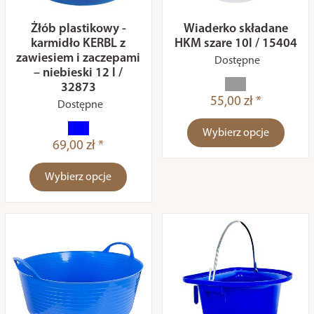
Żłób plastikowy -
Wiaderko składane
karmidło KERBL z
HKM szare 10l / 15404
zawiesiem i zaczepami
Dostępne
– niebieski 12 l /
32873
55,00 zł *
Dostępne
Wybierz opcje
69,00 zł *
Wybierz opcje