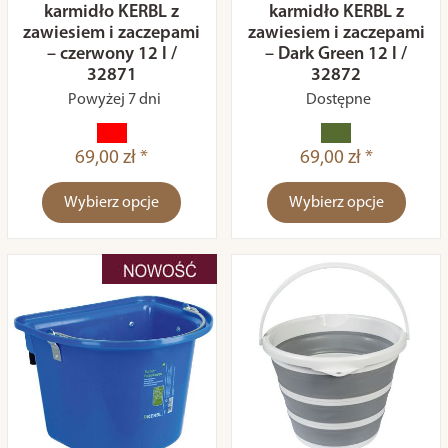
karmidło KERBL z
karmidło KERBL z
zawiesiem i zaczepami
zawiesiem i zaczepami
– czerwony 12 l /
– Dark Green 12 l /
32871
32872
Powyżej 7 dni
Dostępne
69,00 zł *
69,00 zł *
Wybierz opcje
Wybierz opcje