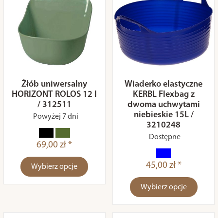
Żłób uniwersalny
Wiaderko elastyczne
HORIZONT ROLOS 12 l
KERBL Flexbag z
/ 312511
dwoma uchwytami
niebieskie 15L /
Powyżej 7 dni
3210248
Dostępne
69,00 zł *
45,00 zł *
Wybierz opcje
Wybierz opcje