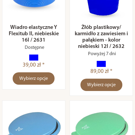
Wiadro elastyczne Y
Żłób plastikowy/
Flexitub II, niebieskie
karmidło z zawiesiem i
16l / 2631
pałąkiem - kolor
niebieski 12l / 2632
Dostępne
Powyżej 7 dni
39,00 zł *
89,00 zł *
Wybierz opcje
Wybierz opcje