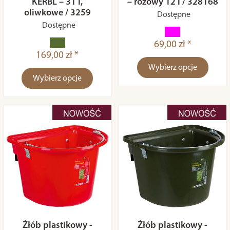
KERBL – 31 l,
– różowy 12 l / 328168
oliwkowe / 3259
Dostępne
Dostępne
69,00 zł *
169,00 zł *
Wybierz opcje
Wybierz opcje
Żłób plastikowy -
Żłób plastikowy -