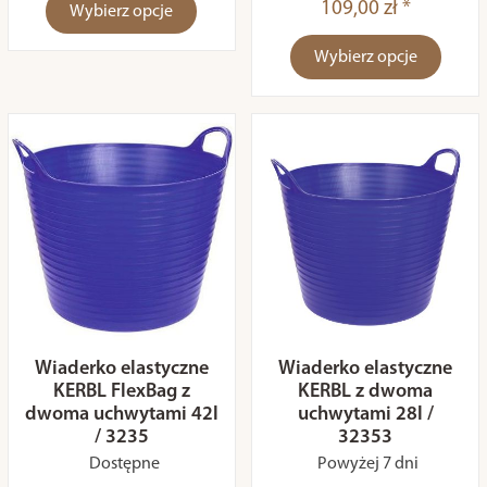
109,00 zł *
Wybierz opcje
Wybierz opcje
Wiaderko elastyczne
Wiaderko elastyczne
KERBL FlexBag z
KERBL z dwoma
dwoma uchwytami 42l
uchwytami 28l /
/ 3235
32353
Dostępne
Powyżej 7 dni