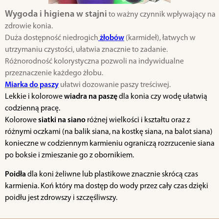
Wygoda i higiena w stajni
to ważny czynnik wpływający na
zdrowie konia.
Duża dostępność niedrogich
żłobów
(karmideł), łatwych w
utrzymaniu czystości, ułatwia znacznie to zadanie.
Różnorodność kolorystyczna pozwoli na indywidualne
przeznaczenie każdego żłobu.
Miarka do paszy
ułatwi dozowanie paszy treściwej.
Lekkie i kolorowe
wiadra na paszę
dla konia czy wodę ułatwią
codzienną pracę.
Kolorowe
siatki na siano
różnej wielkości i kształtu oraz z
różnymi oczkami (na balik siana, na kostkę siana, na balot siana)
konieczne w codziennym karmieniu ograniczą rozrzucenie siana
po boksie i zmieszanie go z obornikiem.
Poidła
dla koni żeliwne lub plastikowe znacznie skrócą czas
karmienia. Koń który ma dostęp do wody przez cały czas dzięki
poidłu jest zdrowszy i szczęśliwszy.