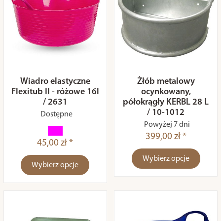
Wiadro elastyczne
Żłób metalowy
Flexitub II - różowe 16l
ocynkowany,
/ 2631
półokrągły KERBL 28 L
/ 10-1012
Dostępne
Powyżej 7 dni
399,00 zł *
45,00 zł *
Wybierz opcje
Wybierz opcje