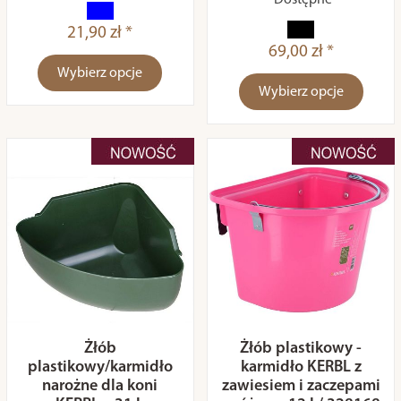
Dostępne
21,90 zł *
69,00 zł *
Wybierz opcje
Wybierz opcje
Żłób
Żłób plastikowy -
plastikowy/karmidło
karmidło KERBL z
narożne dla koni
zawiesiem i zaczepami