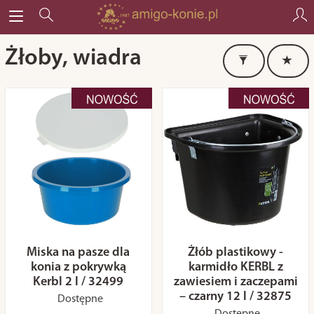
Żłoby, wiadra
Miska na pasze dla
Żłób plastikowy -
konia z pokrywką
karmidło KERBL z
Kerbl 2 l / 32499
zawiesiem i zaczepami
– czarny 12 l / 32875
Dostępne