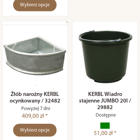
Wybierz opcje
Żłób narożny KERBL
KERBL Wiadro
ocynkowany / 32482
stajenne JUMBO 20l /
29882
Powyżej 7 dni
Dostępne
409,00 zł *
Wybierz opcje
51,00 zł *