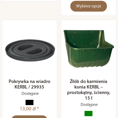
Wybierz opcje
Pokrywka na wiadro
Żłób do karmienia
KERBL / 29935
konia KERBL –
prostokątny, ścienny,
Dostępne
15 l
Dostępne
13,00 zł *