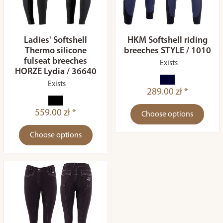
Ladies' Softshell
HKM Softshell riding
Thermo silicone
breeches STYLE / 1010
fulseat breeches
Exists
HORZE Lydia / 36640
Exists
289.00 zł *
559.00 zł *
Choose options
Choose options