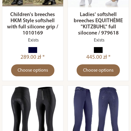
Children's breeches
Ladies' softshell
HKM Style softshell
breeches EQUITHÈME
with full silicone grip /
"KITZBUHL" full
1010169
silocone / 979618
Exists
Exists
289.00 zł *
445.00 zł *
Choose options
Choose options