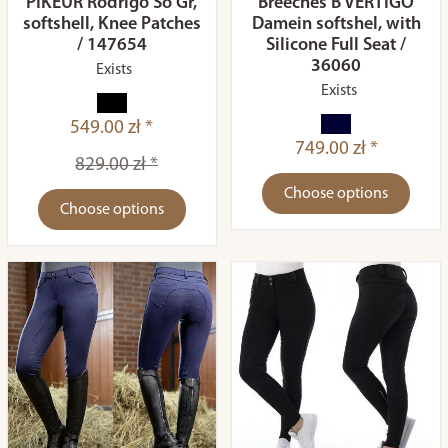
PIKEUR Rodrigo So Gr,
Breeches B VERTIGO
softshell, Knee Patches
Damein softshel, with
/ 147654
Silicone Full Seat /
36060
Exists
Exists
549.00 zł *
749.00 zł *
829.00 zł *
Choose options
Choose options