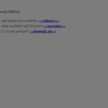
orady AMIGO:
Jak dopasować wędzidło
>>zobacz<<
Jakie wędzidło lubi Twój koń
>>poczytaj<<
Co to jest pelham?
>>dowiedz się<<