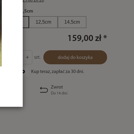
zadzwoń 32 760 20 20
rozmiar:
11,5cm
11,5cm
12,5cm
14,5cm
159,00 zł *
szt.
dodaj do koszyka
Kup teraz, zapłać za 30 dni.
Zwrot
Do 14 dni