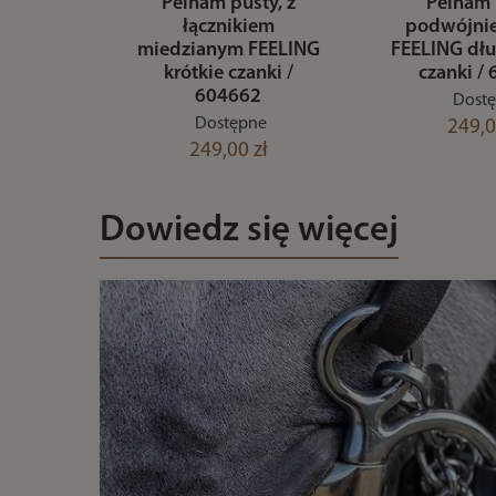
Pelham pusty, z
Pelham 
łącznikiem
podwójni
miedzianym FEELING
FEELING dłu
krótkie czanki /
czanki /
604662
Dost
Dostępne
249,0
249,00 zł
Dowiedz się więcej