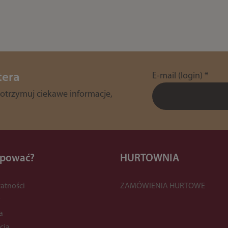
E-mail (login)
*
tera
 otrzymuj ciekawe informacje,
upować?
HURTOWNIA
atności
ZAMÓWIENIA HURTOWE
y
a
cja