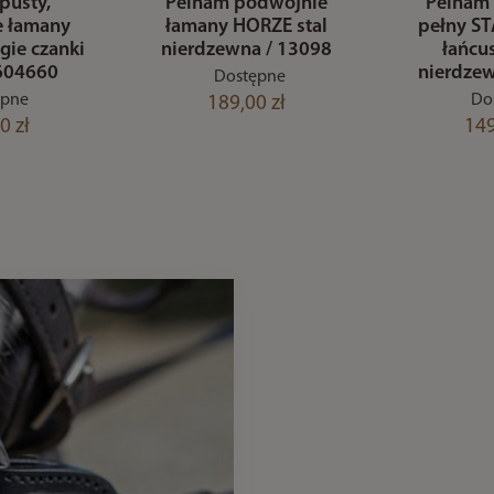
pusty,
Pelham podwójnie
Pelham 
e łamany
łamany HORZE stal
pełny S
gie czanki
nierdzewna / 13098
łańcus
 604660
nierdze
Dostępne
ępne
Do
189,00 zł
0 zł
149