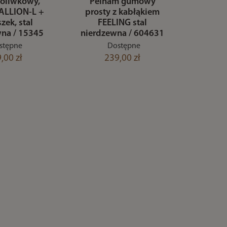
oliwkowy,
Pelham gumowy
TALLION-L +
prosty z kabłąkiem
zek, stal
FEELING stal
wna / 15345
nierdzewna / 604631
stępne
Dostępne
,00 zł
239,00 zł