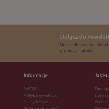
Dołącz do newslet
Dołącz do naszego klubu i
promocje i rabaty.
Informacje
Jak k
RABATY
Formy pł
Polityka prywatności
Dostaw
Sklepy firmowe
Wymian
Gdzie jeździć konno?
Reklama