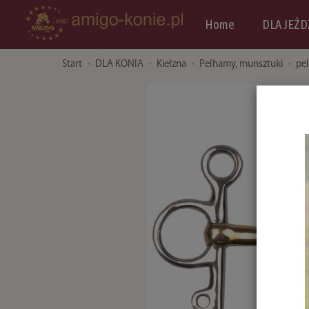
Home
DLA JEŹD
Start
DLA KONIA
Kiełzna
Pelhamy, munsztuki
pe