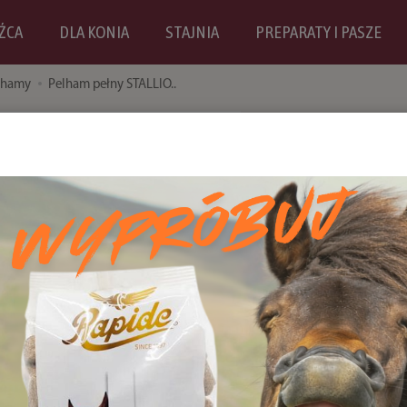
ŹCA
DLA KONIA
STAJNIA
PREPARATY I PASZE
lhamy
Pelham pełny STALLIO..