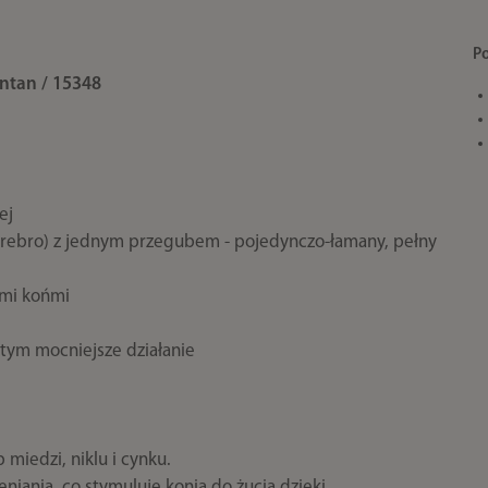
P
ntan / 15348
ej
srebro) z jednym przegubem - pojedynczo-łamany, pełny
ymi końmi
e tym mocniejsze działanie
 miedzi, niklu i cynku.
niania, co stymuluje konia do żucia dzięki