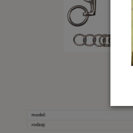
model:
rodzaj: