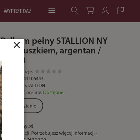
WYPRZEDAŻ
Pelham pełny STALLION NY
×
z łańcuszkiem, argentan /
15348
Dodaj recenzję:
Kod:
5907441106443
Producent:
STALLION
Dostępność on-line:
Dostępne
Zadaj pytanie
Historia ceny
Czas realizacji:
Potrzebujesz więcej informacji -