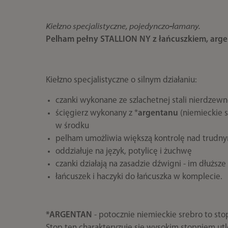
Kiełzno specjalistyczne, pojedynczo-łamany.
Pelham pełny STALLION NY z łańcuszkiem, arge
Kiełzno specjalistyczne o silnym działaniu:
czanki wykonane ze szlachetnej stali nierdzewn
ścięgierz wykonany z *
argentanu
(niemieckie 
w środku
pelham umożliwia większą kontrolę nad trudn
oddziałuje na język, potylicę i żuchwę
czanki działają na zasadzie dźwigni - im dłuższ
łańcuszek i haczyki do łańcuszka w komplecie.
*ARGENTAN
- potocznie niemieckie srebro to stop
Stop ten charakteryzuje się wysokim stopniem utle