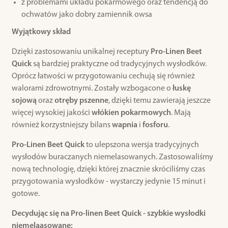
z problemami układu pokarmowego oraz tendencją do
ochwatów jako dobry zamiennik owsa
Wyjątkowy skład
Dzięki zastosowaniu unikalnej receptury
Pro-Linen Beet
Quick
są bardziej praktyczne od tradycyjnych wysłodków.
Oprócz łatwości w przygotowaniu cechują się również
walorami zdrowotnymi. Zostały wzbogacone o
łuskę
sojową
oraz
otręby pszenne
, dzięki temu zawierają jeszcze
więcej wysokiej jakości
włókien pokarmowych
. Mają
również korzystniejszy bilans
wapnia
i
fosforu
.
Pro-Linen Beet Quick
to ulepszona wersja tradycyjnych
wysłodów buraczanych niemelasowanych. Zastosowaliśmy
nową technologię, dzięki której znacznie skróciliśmy czas
przygotowania wysłodków - wystarczy jedynie 15 minut i
gotowe.
Decydując się na Pro-linen Beet Quick - szybkie wysłodki
niemelaasowane: