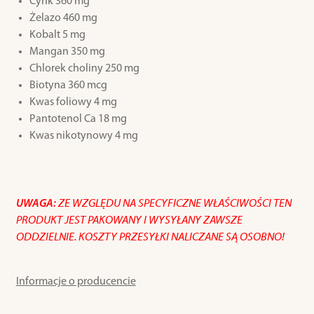
Cynk 360 mg
Żelazo 460 mg
Kobalt 5 mg
Mangan 350 mg
Chlorek choliny 250 mg
Biotyna 360 mcg
Kwas foliowy 4 mg
Pantotenol Ca 18 mg
Kwas nikotynowy 4 mg
U
WAGA:
ZE WZGLĘDU NA SPECYFICZNE WŁAŚCIWOŚCI TEN
PRODUKT JEST PAKOWANY I WYSYŁANY ZAWSZE
ODDZIELNIE. KOSZTY PRZESYŁKI NALICZANE SĄ OSOBNO!
Informacje o producencie