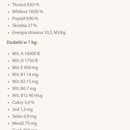
Tłuszcz 0,65 %
Włókno 18,00 %
Popiół 9,00 %
Skrobia 27 %
Energia strawna 10,5, MJ/kg
Dodatki w 1 kg:
Wit. A 16000 IE
Wit. D 1750 IE
Wit. E 450 mg
Wit. B1 14 mg
Wit. B2 15 mg
Wit. B6 7 mg
Wit. B12 40 mcg
Cukry 5,4 %
Jod 1,3 mg
Selen 0,9 mg
Miedź 75 mg