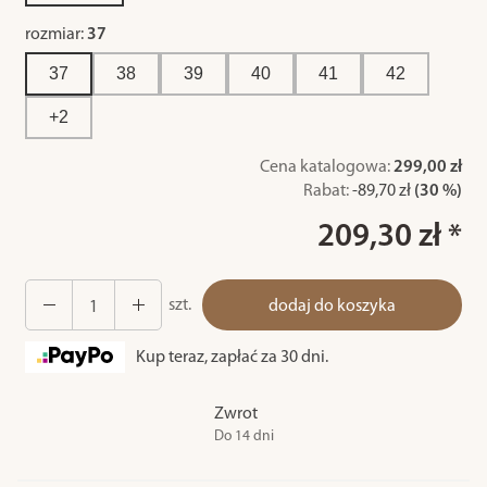
rozmiar:
37
37
38
39
40
41
42
+2
Cena katalogowa:
299,00 zł
Rabat:
-
89,70 zł
(30 %)
209,30 zł *
szt.
dodaj do koszyka
Kup teraz, zapłać za 30 dni.
Zwrot
Do 14 dni