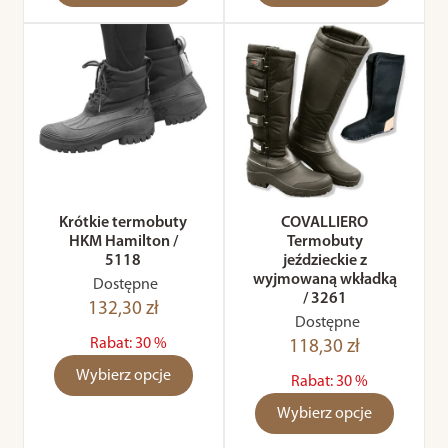
Krótkie termobuty
COVALLIERO
HKM Hamilton /
Termobuty
5118
jeździeckie z
wyjmowaną wkładką
Dostępne
/ 3261
132,30 zł
Dostępne
Rabat: 30 %
118,30 zł
Wybierz opcje
Rabat: 30 %
Wybierz opcje