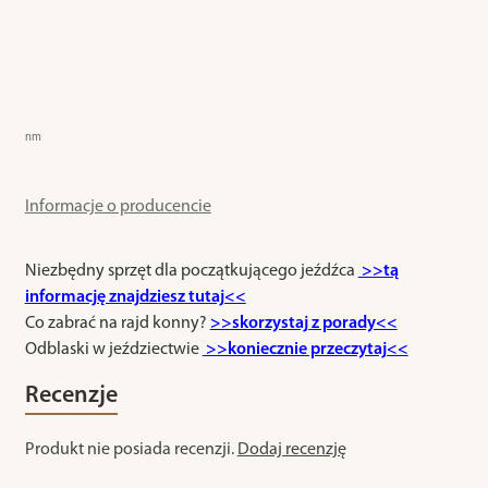
nm
Informacje o producencie
Niezbędny sprzęt dla początkującego jeźdźca
>>tą
informację znajdziesz tutaj<<
Co zabrać na rajd konny?
>>skorzystaj z porady<<
Odblaski w jeździectwie
>>koniecznie przeczytaj<<
Recenzje
Produkt nie posiada recenzji.
Dodaj recenzję