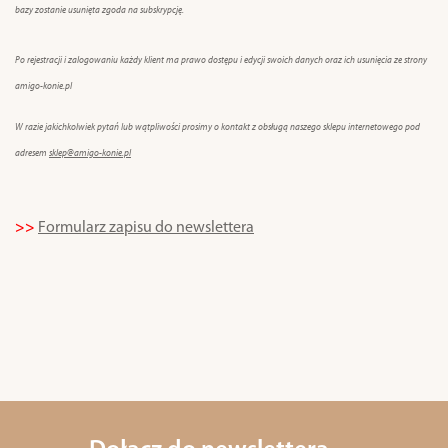
bazy zostanie usunięta zgoda na subskrypcję.
Po rejestracji i zalogowaniu każdy klient ma prawo dostępu i edycji swoich danych oraz ich usunięcia ze strony
amigo-konie.pl
W razie jakichkolwiek pytań lub wątpliwości prosimy o kontakt z obsługą naszego sklepu internetowego pod
adresem
sklep@amigo-konie.pl
>>
Formularz zapisu do newslettera