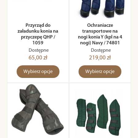
Przyrząd do
Ochraniacze
załadunku konia na
transportowe na
przyczepę QHP /
nogi konia Y (kpl na 4
1059
nogi) Navy / 74801
Dostępne
Dostępne
65,00 zł
219,00 zł
Wybierz opcje
Wybierz opcje