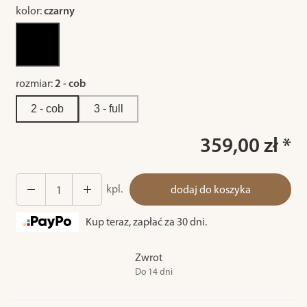
kolor:
czarny
rozmiar:
2 - cob
2 - cob
3 - full
359,00 zł *
kpl.
dodaj do koszyka
Kup teraz, zapłać za 30 dni.
Zwrot
Do 14 dni