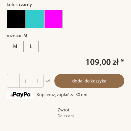
kolor:
czarny
rozmiar:
M
M
L
109,00 zł *
szt.
dodaj do koszyka
Kup teraz, zapłać za 30 dni.
Zwrot
Do 14 dni