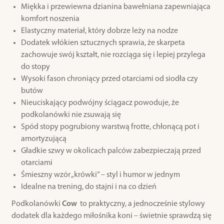
Miękka i przewiewna dzianina bawełniana zapewniająca
komfort noszenia
Elastyczny materiał, który dobrze leży na nodze
Dodatek włókien sztucznych sprawia, że skarpeta
zachowuje swój kształt, nie rozciąga się i lepiej przylega
do stopy
Wysoki fason chroniący przed otarciami od siodła czy
butów
Nieuciskający podwójny ściągacz powoduje, że
podkolanówki nie zsuwają się
Spód stopy pogrubiony warstwą frotte, chłonącą pot i
amortyzującą
Gładkie szwy w okolicach palców zabezpieczają przed
otarciami
Śmieszny wzór „krówki” – styl i humor w jednym
Idealne na trening, do stajni i na co dzień
Podkolanówki
Cow
to praktyczny, a jednocześnie stylowy
dodatek dla każdego miłośnika koni – świetnie sprawdzą się