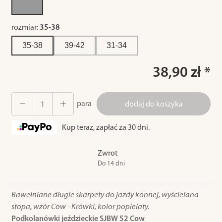
rozmiar:
35-38
35-38
39-42
31-34
38,90 zł *
para
dodaj do koszyka
Kup teraz, zapłać za 30 dni.
Zwrot
Do 14 dni
Bawełniane długie skarpety do jazdy konnej, wyścielana
stopa, wzór Cow - Krówki, kolor popielaty.
Podkolanówki jeździeckie SJBW 52 Cow