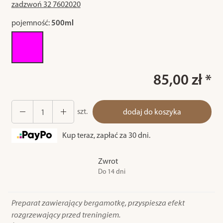
zadzwoń 32 7602020
pojemność:
500ml
85,00 zł *
szt.
dodaj do koszyka
Kup teraz, zapłać za 30 dni.
Zwrot
Do 14 dni
Preparat zawierający bergamotkę, przyspiesza efekt
rozgrzewający przed treningiem.