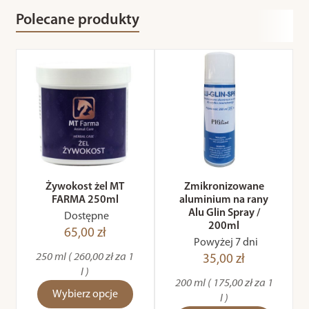
Polecane produkty
Żywokost żel MT
Zmikronizowane
FARMA 250ml
aluminium na rany
Alu Glin Spray /
Dostępne
200ml
65,00 zł
Powyżej 7 dni
250 ml ( 260,00 zł za 1
35,00 zł
l )
200 ml ( 175,00 zł za 1
Wybierz opcje
l )