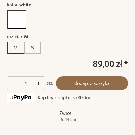
kolor:
white
rozmiar:
M
M
S
89,00 zł *
szt.
dodaj do koszyka
Kup teraz, zapłać za 30 dni.
Zwrot
Do 14 dni