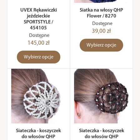
UVEX Rękawiczki
Siatka na włosy QHP
jeździeckie
Flower / 8270
SPORTSTYLE /
Dostępne
454105
39,00 zł
Dostępne
145,00 zł
Wybierz opcje
Wybierz opcje
Siateczka - koszyczek
Siateczka - koszyczek
do włosów QHP
do włosów QHP