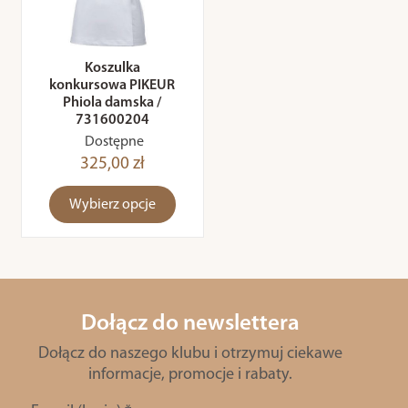
Koszulka
konkursowa PIKEUR
Phiola damska /
731600204
Dostępne
325,00 zł
Wybierz opcje
Dołącz do newslettera
Dołącz do naszego klubu i otrzymuj ciekawe
informacje, promocje i rabaty.