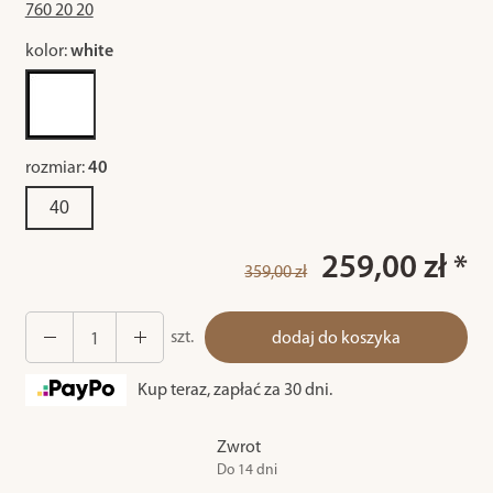
760 20 20
kolor:
white
rozmiar:
40
40
259,00 zł *
359,00 zł
szt.
dodaj do koszyka
Kup teraz, zapłać za 30 dni.
Zwrot
Do 14 dni