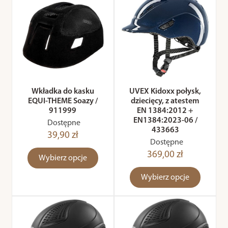
Wkładka do kasku
UVEX Kidoxx połysk,
EQUI-THEME Soazy /
dziecięcy, z atestem
911999
EN 1384:2012 +
EN1384:2023-06 /
Dostępne
433663
39,90 zł
Dostępne
369,00 zł
Wybierz opcje
Wybierz opcje