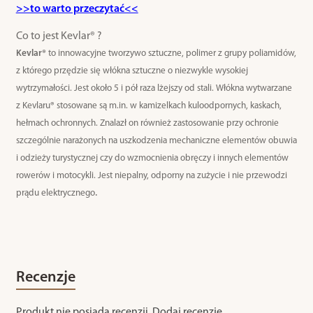
>>to warto przeczytać<<
Co to jest Kevlar® ?
Kevlar®
to innowacyjne tworzywo sztuczne, polimer z grupy poliamidów,
z którego przędzie się włókna sztuczne o niezwykle wysokiej
wytrzymałości. Jest około 5 i pół raza lżejszy od stali. Włókna wytwarzane
z Kevlaru® stosowane są m.in. w kamizelkach kuloodpornych, kaskach,
hełmach ochronnych. Znalazł on również zastosowanie przy ochronie
szczególnie narażonych na uszkodzenia mechaniczne elementów obuwia
i odzieży turystycznej czy do wzmocnienia obręczy i innych elementów
rowerów i motocykli. Jest niepalny, odporny na zużycie i nie przewodzi
.
prądu elektrycznego
Recenzje
Produkt nie posiada recenzji.
Dodaj recenzję