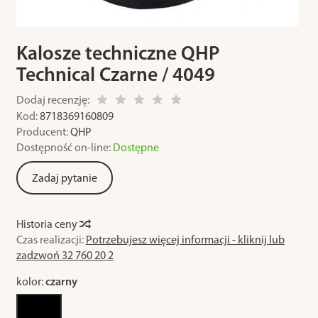
Kalosze techniczne QHP
Technical Czarne / 4049
Dodaj recenzję:
Kod:
8718369160809
Producent:
QHP
Dostępność on-line:
Dostępne
Zadaj pytanie
Historia ceny
Czas realizacji:
Potrzebujesz więcej informacji - kliknij lub
zadzwoń 32 760 20 2
kolor:
czarny