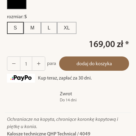
rozmiar:
S
S
M
L
XL
169,00 zł *
para
dodaj do koszyka
Kup teraz, zapłać za 30 dni.
Zwrot
Do 14 dni
Ochraniacze na kopyta, chroniące koronkę kopytową i
piętkę u konia.
Kalosze techniczne QHP Technical / 4049