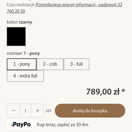
Czas realizacji:
Potrzebujesz więcej informacji - zadzwoń 32
760 20 20
kolor:
czarny
rozmiar:
1 - pony
1 - pony
2 - cob
3 - full
4 - extra full
789,00 zł *
szt.
dodaj do koszyka
Kup teraz, zapłać za 30 dni.