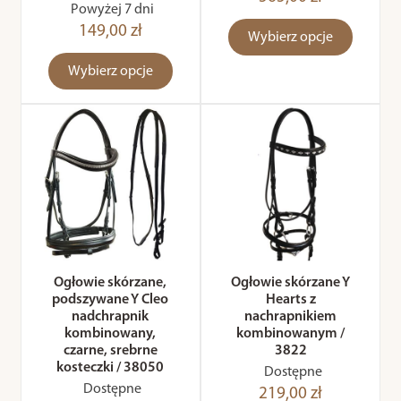
Powyżej 7 dni
149,00 zł
Wybierz opcje
Wybierz opcje
Ogłowie skórzane,
Ogłowie skórzane Y
podszywane Y Cleo
Hearts z
nadchrapnik
nachrapnikiem
kombinowany,
kombinowanym /
czarne, srebrne
3822
kosteczki / 38050
Dostępne
Dostępne
219,00 zł