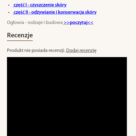
część I - czyszczenie skóry
część II - odżywianie i konserwacja skóry
Ogłowia - rodzaje i budowa
>>poczytaj<<
Recenzje
Produkt nie posiada recenzji.
Dodaj recenzję