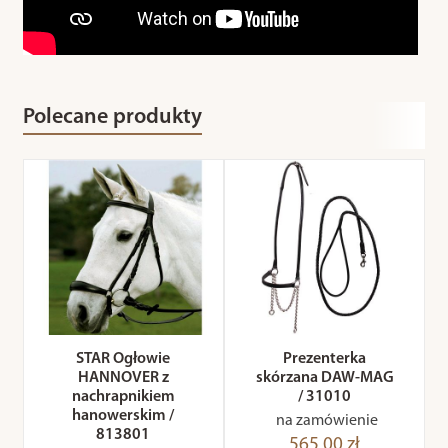
Polecane produkty
STAR Ogłowie
Prezenterka
HANNOVER z
skórzana DAW-MAG
nachrapnikiem
/ 31010
hanowerskim /
na zamówienie
813801
565,00 zł