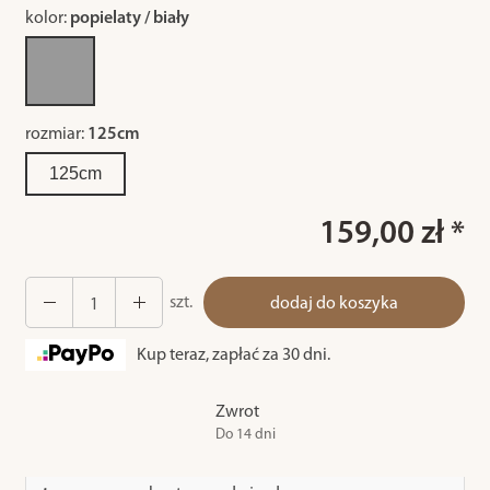
kolor:
popielaty / biały
rozmiar:
125cm
125cm
159,00 zł *
szt.
dodaj do koszyka
Kup teraz, zapłać za 30 dni.
Zwrot
Do 14 dni