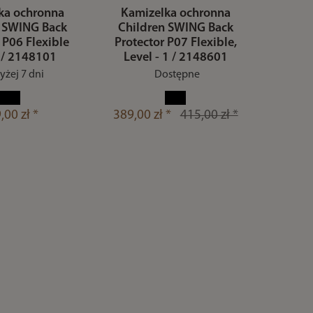
ka ochronna
Kamizelka ochronna
n SWING Back
Children SWING Back
 P06 Flexible
Protector P07 Flexible,
1/ 2148101
Level - 1 / 2148601
żej 7 dni
Dostępne
,00 zł *
389,00 zł *
415,00 zł *