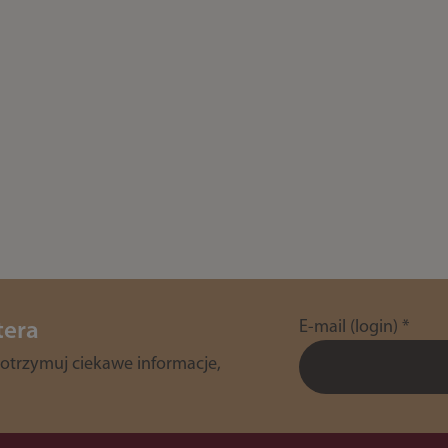
E-mail (login)
*
tera
 otrzymuj ciekawe informacje,