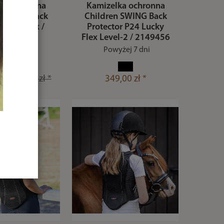
ka ochronna
Kamizelka ochronna
n SWING Back
Children SWING Back
r P24 Flex /
Protector P24 Lucky
49401
Flex Level-2 / 2149456
stępne
Powyżej 7 dni
*
389,00 zł *
349,00 zł *