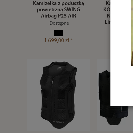
Kamizelka z poduszką
Kamizelka 
powietrzną SWING
KOMPERDELL 
Airbag P25 AIR
New Look –
Lime, Level-
Dostępne
20
Powyżej 
1 699,00 zł *
549,00 