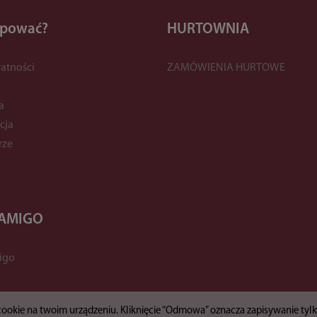
upować?
HURTOWNIA
atności
ZAMÓWIENIA HURTOWE
y
a
cja
rze
 AMIGO
igo
 cookie na twoim urządzeniu. Kliknięcie “Odmowa” oznacza zapisywanie ty