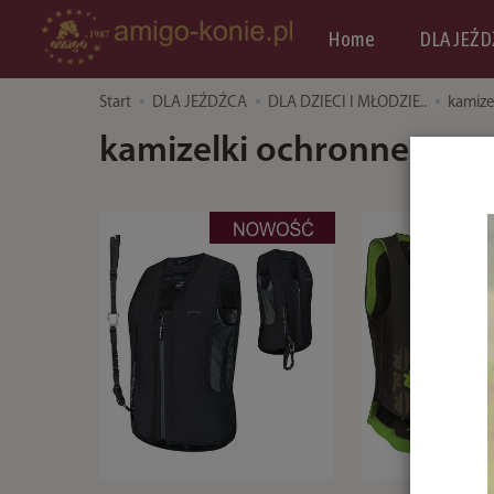
Home
DLA JEŹD
Start
DLA JEŹDŹCA
DLA DZIECI I MŁODZIE..
kamize
kamizelki ochronne