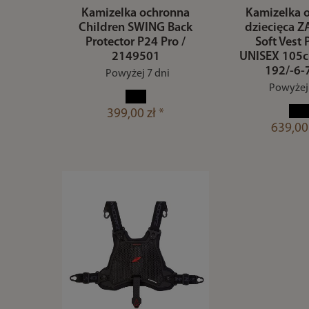
Kamizelka ochronna
Kamizelka 
Children SWING Back
dziecięca
Protector P24 Pro /
Soft Vest 
2149501
UNISEX 105
192/-6-
Powyżej 7 dni
Powyżej 
399,00 zł *
639,00 