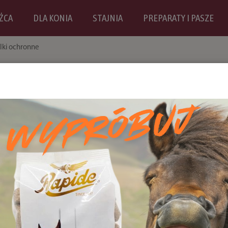
ŹCA
DLA KONIA
STAJNIA
PREPARATY I PASZE
lki ochronne