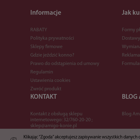
Informacje
Jak k
RABATY
Formy pł
Polityka prywatności
Dostaw
Sklepy firmowe
Wymian
Gdzie jeździć konno?
Reklama
Prawo do odstąpienia od umowy
Formula
Regulamin
Ustawienia cookies
Zwróć produkt
KONTAKT
BLOG
Kontakt z obsługą sklepu
Blog Am
internetowego: 32/760-20-20 ;
sklep@amigo-konie.pl
Klikając “Zgoda” akceptujesz zapisywanie wszystkich danych