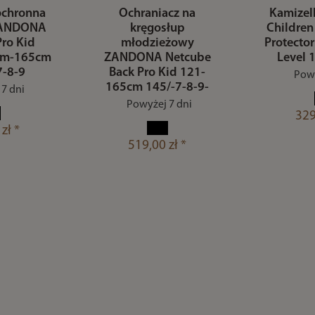
ochronna
Ochraniacz na
Kamizel
 ZANDONA
kręgosłup
Childre
Pro Kid
młodzieżowy
Protector
cm-165cm
ZANDONA Netcube
Level 
7-8-9
Back Pro Kid 121-
Powy
165cm 145/-7-8-9-
7 dni
Powyżej 7 dni
329
zł *
519,00 zł *