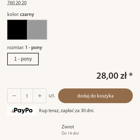
760 20 20
kolor:
czarny
rozmiar:
1 - pony
1 - pony
28,00 zł *
szt.
dodaj do koszyka
Kup teraz, zapłać za 30 dni.
Zwrot
Do 14 dni