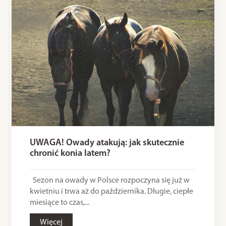
UWAGA! Owady atakują: jak skutecznie
chronić konia latem?
Sezon na owady w Polsce rozpoczyna się już w
kwietniu i trwa aż do października. Długie, ciepłe
miesiące to czas,...
Więcej