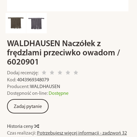
WALDHAUSEN Naczółek z
frędzlami przeciwko owadom /
6020901
Dodaj recenzję:
Kod:
4043969348079
Producent:
WALDHAUSEN
Dostępność on-line:
Dostępne
Zadaj pytanie
Historia ceny
Czas realizacji:
Potrzebujesz więcej informacji - zadzwoń 32