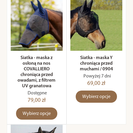
Siatka - maska z
Siatka - maska Y
osłoną na nos
chroniąca przed
COVALLIERO
muchami / 0904
chroniąca przed
Powyżej 7 dni
owadami, z filtrem
69,00 zł
UV granatowa
Dostępne
Wybierz opcje
79,00 zł
Wybierz opcje