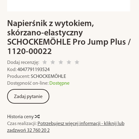
Napierśnik z wytokiem,
skórzano-elastyczny
SCHOCKEMÖHLE Pro Jump Plus /
1120-00022
Dodaj recenzję:
Kod:
4047791193524
Producent:
SCHOCKEMÖHLE
Dostępność on-line:
Dostępne
Zadaj pytanie
Historia ceny
Czas realizacji:
Potrzebujesz więcej informacji - kliknij lub
zadzwoń 32 760 20 2