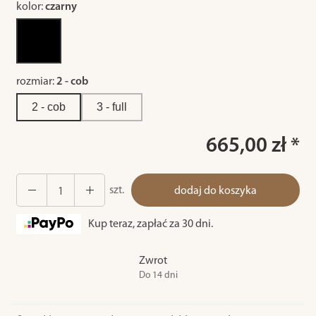
kolor:
czarny
rozmiar:
2 - cob
2 - cob
3 - full
665,00 zł *
szt.
dodaj do koszyka
Kup teraz, zapłać za 30 dni.
Zwrot
Do 14 dni