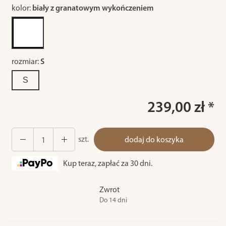
kolor:
biały z granatowym wykończeniem
rozmiar:
S
S
239,00 zł *
szt.
dodaj do koszyka
Kup teraz, zapłać za 30 dni.
Zwrot
Do 14 dni