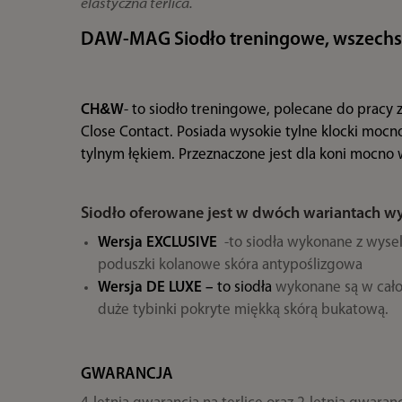
elastyczna terlica.
DAW-MAG Siodło treningowe, wszechs
&
CH
W
- to siodło treningowe, polecane do pracy
Close Contact. Posiada wysokie tylne klocki mocn
tylnym łękiem. Przeznaczone jest dla koni mocno
Siodło oferowane jest w dwóch wariantach w
Wersja EXCLUSIVE
-to siodła wykonane z wysel
poduszki kolanowe skóra antypoślizgowa
Wersja DE LUXE –
to siodła
wykonane są w cało
duże tybinki pokryte miękką skórą bukatową.
GWARANCJA