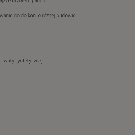
kające grzbietu panele
owanie go do koni o różnej budowie.
i waty syntetycznej