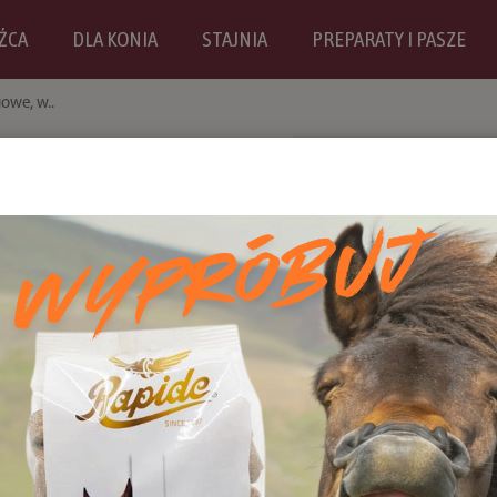
ŹCA
DLA KONIA
STAJNIA
PREPARATY I PASZE
gowe, w..