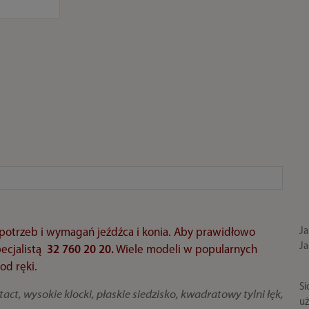
Ja
potrzeb i wymagań jeźdźca i konia. Aby prawidłowo
Ja
ecjalistą
32 760 20 20.
Wiele modeli w popularnych
od ręki.
Si
ct, wysokie klocki, płaskie siedzisko, kwadratowy tylni łęk,
uż