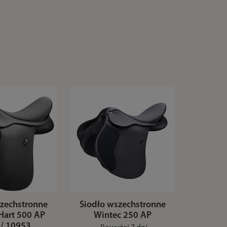
szechstronne
Siodło wszechstronne
art 500 AP
Wintec 250 AP
 / 10953