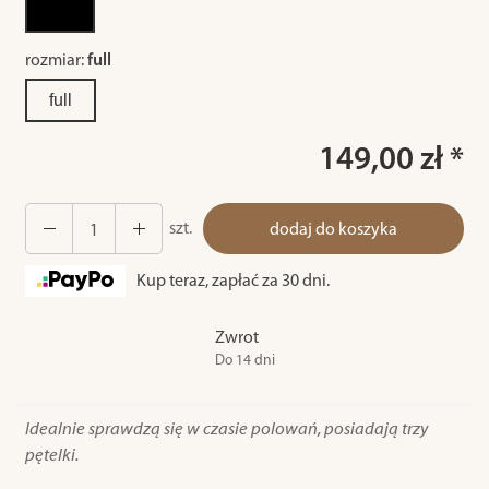
rozmiar:
full
full
149,00 zł *
szt.
dodaj do koszyka
Kup teraz, zapłać za 30 dni.
Zwrot
Do 14 dni
Idealnie sprawdzą się w czasie polowań, posiadają trzy
pętelki.