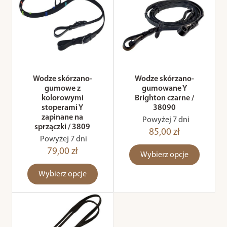
Wodze skórzano-
Wodze skórzano-
gumowe z
gumowane Y
kolorowymi
Brighton czarne /
stoperami Y
38090
zapinane na
Powyżej 7 dni
sprzączki / 3809
85,00 zł
Powyżej 7 dni
79,00 zł
Wybierz opcje
Wybierz opcje