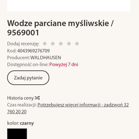
Wodze parciane myśliwskie /
9569001
Dodaj recenzję:
Kod:
4043969276709
Producent:
WALDHAUSEN
Dostępność on-line:
Powyżej 7 dni
Zadaj pytanie
Historia ceny
Czas realizacji:
Potrzebujesz więcej informacji - zadzwoń 32
760 20 20
kolor:
czarny