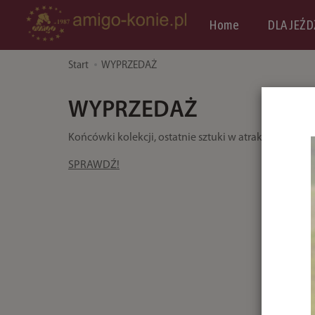
Home
DLA JEŹD
Start
WYPRZEDAŻ
WYPRZEDAŻ
Końcówki kolekcji, ostatnie sztuki w atrakcyjnych ce
SPRAWDŹ!