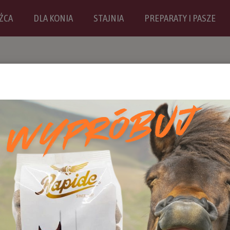
ŹCA
DLA KONIA
STAJNIA
PREPARATY I PASZE
nach!