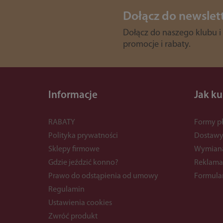
Dołącz do newslet
Dołącz do naszego klubu i
promocje i rabaty.
Informacje
Jak k
RABATY
Formy pł
Polityka prywatności
Dostaw
Sklepy firmowe
Wymian
Gdzie jeździć konno?
Reklama
Prawo do odstąpienia od umowy
Formula
Regulamin
Ustawienia cookies
Zwróć produkt