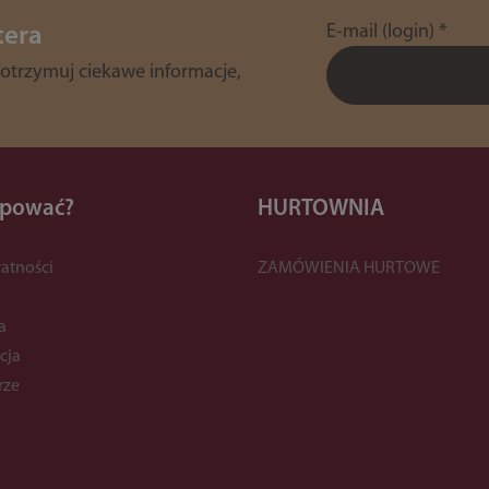
E-mail (login)
*
tera
 otrzymuj ciekawe informacje,
upować?
HURTOWNIA
atności
ZAMÓWIENIA HURTOWE
y
a
cja
rze