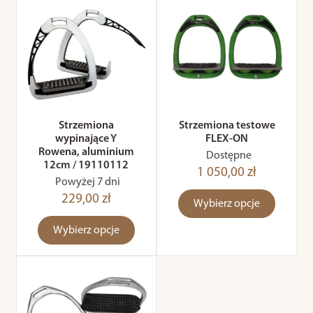
Strzemiona
Strzemiona testowe
wypinające Y
FLEX-ON
Rowena, aluminium
Dostępne
12cm / 19110112
1 050,00 zł
Powyżej 7 dni
229,00 zł
Wybierz opcje
Wybierz opcje