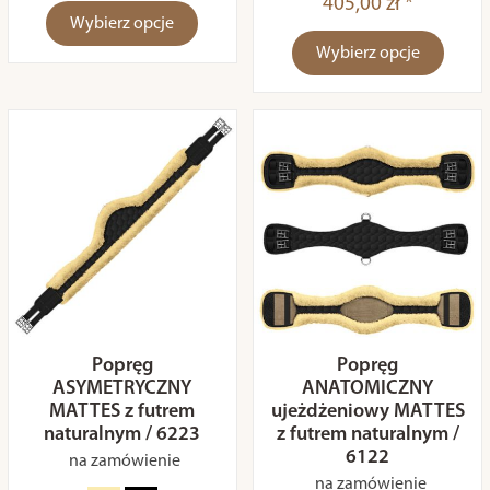
405,00 zł *
Wybierz opcje
Wybierz opcje
Popręg
Popręg
ASYMETRYCZNY
ANATOMICZNY
MATTES z futrem
ujeżdżeniowy MATTES
naturalnym / 6223
z futrem naturalnym /
6122
na zamówienie
na zamówienie