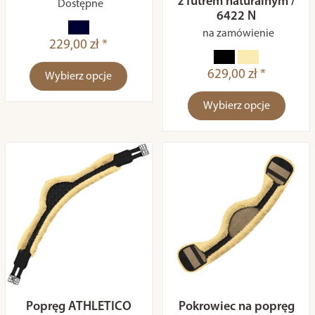
z futrem naturalnym /
Dostępne
6422 N
na zamówienie
229,00 zł *
629,00 zł *
Wybierz opcje
Wybierz opcje
Popręg ATHLETICO
Pokrowiec na popręg