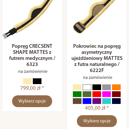
Popręg CRECSENT
Pokrowiec na popręg
SHAPE MATTES z
asymetryczny
futrem medycznym /
ujeżdżeniowy MATTES
6323
z futra naturalnego /
6222F
na zamówienie
na zamówienie
799,00 zł *
Wybierz opcje
405,00 zł *
Wybierz opcje