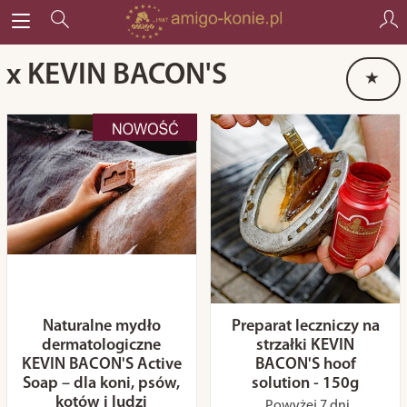
x KEVIN BACON'S
Naturalne mydło
Preparat leczniczy na
dermatologiczne
strzałki KEVIN
KEVIN BACON'S Active
BACON'S hoof
Soap – dla koni, psów,
solution - 150g
kotów i ludzi
Powyżej 7 dni