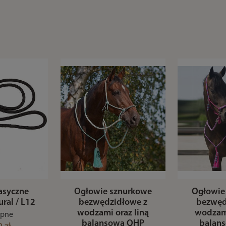
asyczne
Ogłowie sznurkowe
Ogłowie
ral / L12
bezwędzidłowe z
bezwęd
wodzami oraz liną
wodzami
ępne
balansową QHP
balan