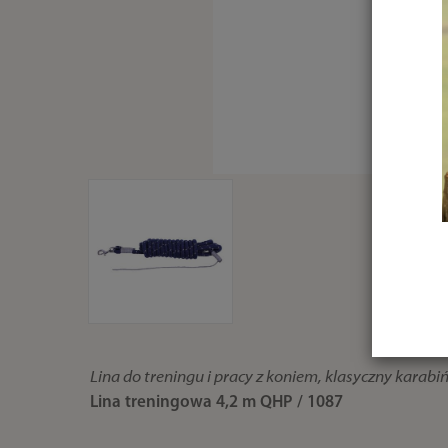
Lina do treningu i pracy z koniem, klasyczny karabi
Lina treningowa 4,2 m QHP / 1087