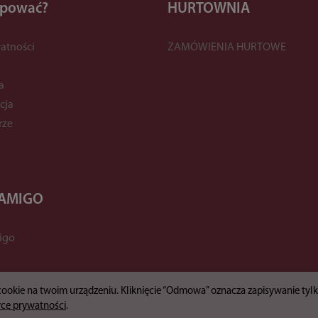
upować?
HURTOWNIA
atności
ZAMÓWIENIA HURTOWE
y
a
cja
rze
 AMIGO
igo
 cookie na twoim urządzeniu. Kliknięcie “Odmowa” oznacza zapisywanie ty
yce prywatności
.