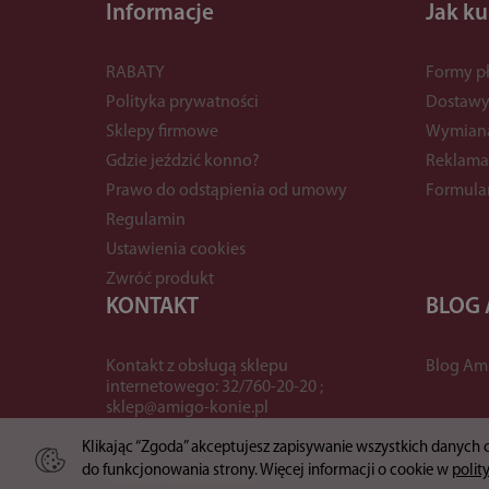
Informacje
Jak k
RABATY
Formy pł
Polityka prywatności
Dostaw
Sklepy firmowe
Wymian
Gdzie jeździć konno?
Reklama
Prawo do odstąpienia od umowy
Formula
Regulamin
Ustawienia cookies
Zwróć produkt
KONTAKT
BLOG
Kontakt z obsługą sklepu
Blog Am
internetowego: 32/760-20-20 ;
sklep@amigo-konie.pl
Klikając “Zgoda” akceptujesz zapisywanie wszystkich danych
do funkcjonowania strony. Więcej informacji o cookie w
polit
*) brutto +
koszty dostawy