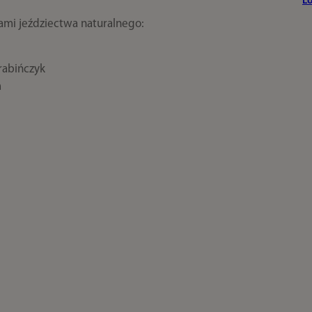
L
dami jeździectwa naturalnego:
rabińczyk
m