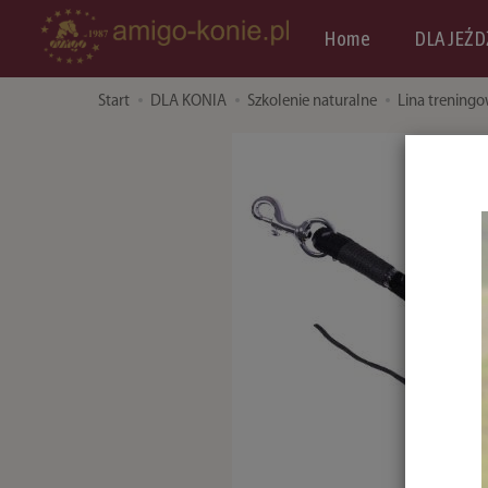
Home
DLA JEŹD
Start
DLA KONIA
Szkolenie naturalne
Lina treningow