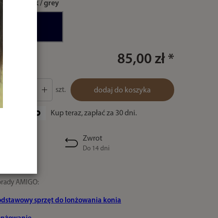
kolor:
black / grey
85,00 zł *
szt.
dodaj do koszyka
Kup teraz, zapłać za 30 dni.
Zwrot
Do 14 dni
orady AMIGO:
odstawowy sprzęt do lonżowania konia