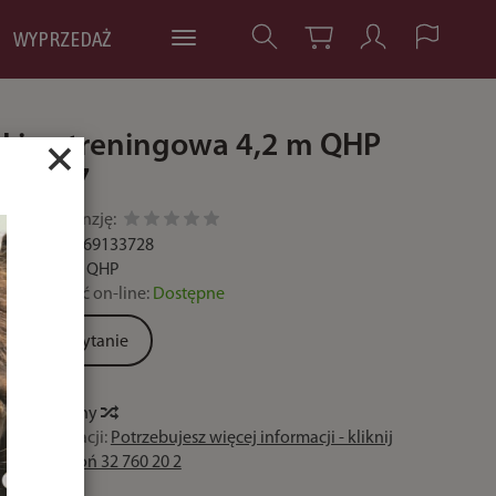
WYPRZEDAŻ
Lina treningowa 4,2 m QHP
×
/ 1087
Dodaj recenzję:
Kod:
8718369133728
Producent:
QHP
Dostępność on-line:
Dostępne
Zadaj pytanie
Historia ceny
Czas realizacji:
Potrzebujesz więcej informacji - kliknij
lub zadzwoń 32 760 20 2