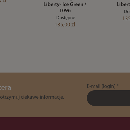
 zł
Liberty- Ice Green /
Liber
1096
Do
Dostępne
135
135,00 zł
E-mail (login)
*
tera
 otrzymuj ciekawe informacje,