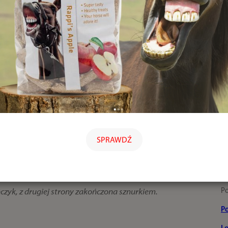
SPRAWDŹ
P
ńczyk, z drugiej strony zakończona sznurkiem.
P