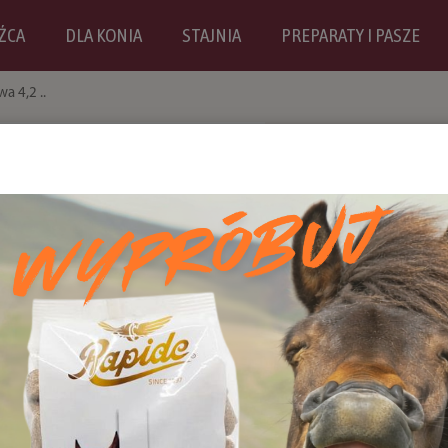
ŹCA
DLA KONIA
STAJNIA
PREPARATY I PASZE
a 4,2 ..