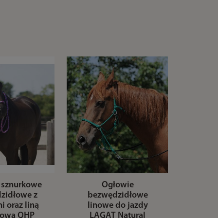
 sznurkowe
Ogłowie
zidłowe z
bezwędzidłowe
 oraz liną
linowe do jazdy
sową QHP
LAGAT Natural