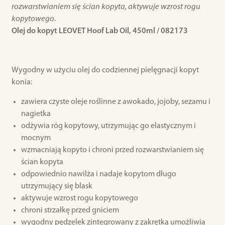
rozwarstwianiem się ścian kopyta, aktywuje wzrost rogu
kopytowego.
Olej do kopyt LEOVET Hoof Lab Oil, 450ml / 082173
Wygodny w użyciu olej do codziennej pielęgnacji kopyt
konia:
zawiera czyste oleje roślinne z awokado, jojoby, sezamu i
nagietka
odżywia róg kopytowy, utrzymując go elastycznym i
mocnym
wzmacniają kopyto i chroni przed rozwarstwianiem się
ścian kopyta
odpowiednio nawilża i nadaje kopytom długo
utrzymujący się blask
aktywuje wzrost rogu kopytowego
chroni strzałkę przed gniciem
wygodny pędzelek zintegrowany z zakrętką umożliwia