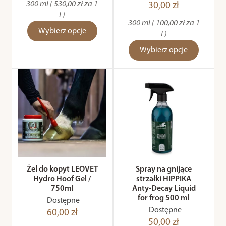
300 ml ( 530,00 zł za 1
30,00 zł
l )
300 ml ( 100,00 zł za 1
Wybierz opcje
l )
Wybierz opcje
Żel do kopyt LEOVET
Spray na gnijące
Hydro Hoof Gel /
strzałki HIPPIKA
750ml
Anty-Decay Liquid
for frog 500 ml
Dostępne
Dostępne
60,00 zł
50,00 zł