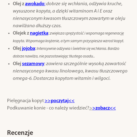
Olej z
awokado
:
dobrze się wchłania, odżywia kruche,
wysuszone kopyta, a dzięki witaminom A i E oraz
nienasyconym kwasom tłuszczowym zawartym w oleju
nawilżana dłuższy czas.
Olejek z
nagietka
:
zwiększa sprężystość i wspomaga regenerację
kopyta. Wspomaga krążenie, a tym samym przyspiesza wzrost kopyt.
Olej
jojoba
:
Intensywnie odżywia i świetnie się wchłania. Bardzo
dobrze nawilża, nie pozostawiając tłustego osadu..
Olej
sezamowy
:
zawiera szczególnie wysoką zawartość
nienasyconego kwasu linolowego, kwasu tłuszczowego
omega-6. Dostarcza kopytom witamin i wilgoci.
Pielęgnacja kopyt
>>poczytaj<<
Podkuwanie konie - co należy wiedzieć?
>
>zobacz<<
Recenzje