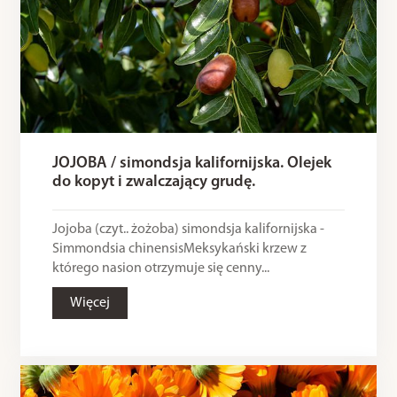
JOJOBA / simondsja kalifornijska. Olejek
do kopyt i zwalczający grudę.
Jojoba (czyt.. żożoba) simondsja kalifornijska -
Simmondsia chinensisMeksykański krzew z
którego nasion otrzymuje się cenny...
Więcej