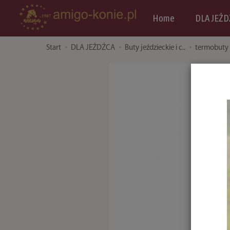
Home
DLA JEŹD
Start
DLA JEŹDŹCA
Buty jeździeckie i c..
termobuty