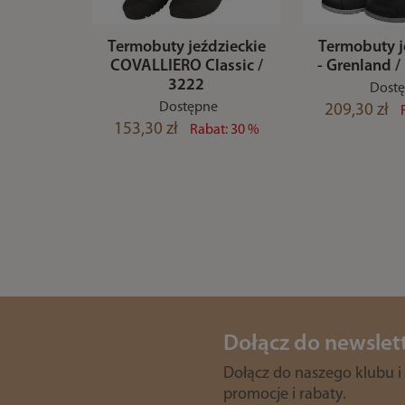
Termobuty jeździeckie
Termobuty j
COVALLIERO Classic /
- Grenland 
3222
Dost
Dostępne
209,30 zł
153,30 zł
Rabat: 30 %
Dołącz do newslet
Dołącz do naszego klubu i
promocje i rabaty.