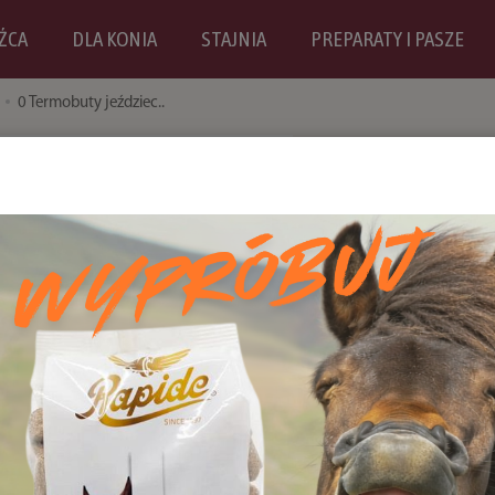
ŹCA
DLA KONIA
STAJNIA
PREPARATY I PASZE
0 Termobuty jeździec..