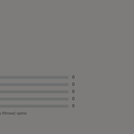
0
0
0
0
0
y filtrować opinie