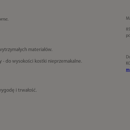
Ma
orne.
85
po
wytrzymałych materiałów.
Do
- do wysokości kostki nieprzemakalne.
KO
mo
ygodę i trwałość.