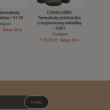
 termobuty
COVALLIERO
lton / 5118
Termobuty jeździeckie
z wyjmowaną wkładką
stępne
/ 3261
Rabat: 30 %
Dostępne
118,30 zł
Rabat: 30 %