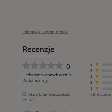
Informacje o producencie
Recenzje
5
0
4
Liczba wystawionych ocen: 0
3
Dodaj recenzję
2
1
Pokaż tylko opinie potwierdzone
Kliknij ocenę ab
zakupem