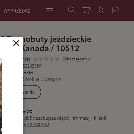
WYPRZEDAŻ
0 Termobuty jeździeckie
×
HKM Kanada / 10512
Dodaj recenzję:
(
Zobacz recenzje
)
Kod:
4057052265389
Producent:
HKM
Dostępność on-line:
Dostępne
Zadaj pytanie
Historia ceny
Czas realizacji:
Potrzebujesz więcej informacji - kliknij
lub zadzwoń 32 760 20 2