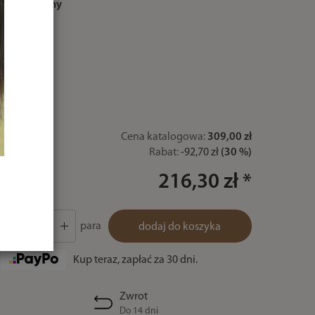
kolor:
czarny
rozmiar:
35
35
Cena katalogowa:
309,00 zł
Rabat:
-
92,70 zł
(30 %)
216,30 zł *
para
dodaj do koszyka
Kup teraz, zapłać za 30 dni.
Zwrot
Do 14 dni