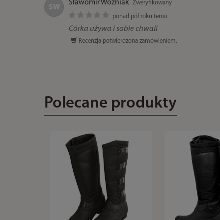
Sławomir Woźniak
Zweryfikowany
SW
ponad pół roku temu
Córka używa i sobie chwali
Recenzja potwierdzona zamówieniem.
Polecane produkty