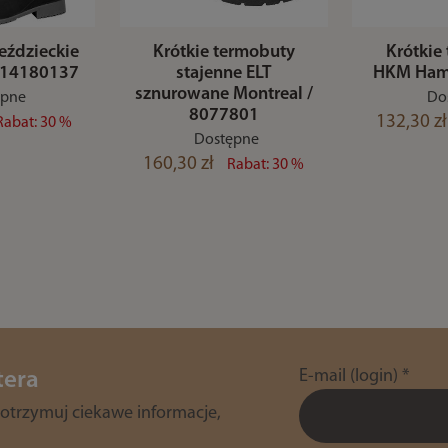
eździeckie
Krótkie termobuty
Krótkie
/ 14180137
stajenne ELT
HKM Hami
sznurowane Montreal /
ępne
Do
8077801
132,30 zł
Rabat: 30 %
Dostępne
160,30 zł
Rabat: 30 %
E-mail (login)
*
tera
 otrzymuj ciekawe informacje,