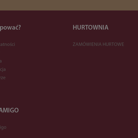
upować?
HURTOWNIA
atności
ZAMÓWIENIA HURTOWE
y
a
cja
rze
 AMIGO
igo