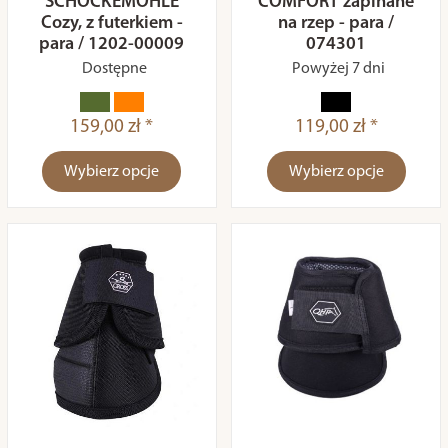
SCHOCKEMÖHLE
COMFORT zapinane
Cozy, z futerkiem -
na rzep - para /
para / 1202-00009
074301
Dostępne
Powyżej 7 dni
159,00 zł *
119,00 zł *
Wybierz opcje
Wybierz opcje