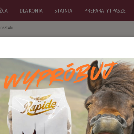
ŹCA
DLA KONIA
STAJNIA
PREPARATY I PASZE
nsztuki