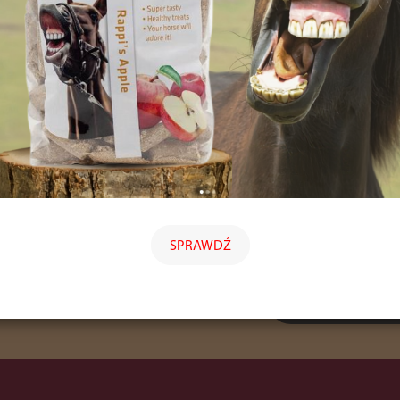
SPRAWDŹ
E-mail (login)
*
tera
 otrzymuj ciekawe informacje,