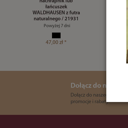
nachrapnik lub
łańcuszek
WALDHAUSEN z futra
naturalnego / 21931
Powyżej 7 dni
47,00 zł *
Dołącz do newslet
Dołącz do naszego klubu i
promocje i rabaty.