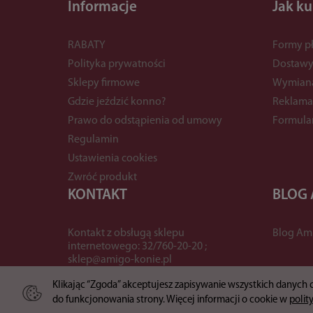
Informacje
Jak k
RABATY
Formy pł
Polityka prywatności
Dostaw
Sklepy firmowe
Wymian
Gdzie jeździć konno?
Reklama
Prawo do odstąpienia od umowy
Formula
Regulamin
Ustawienia cookies
Zwróć produkt
KONTAKT
BLOG
Kontakt z obsługą sklepu
Blog Am
internetowego: 32/760-20-20 ;
sklep@amigo-konie.pl
Klikając “Zgoda” akceptujesz zapisywanie wszystkich danych
do funkcjonowania strony. Więcej informacji o cookie w
polit
*) brutto +
koszty dostawy