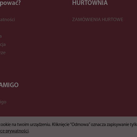
upować?
HURTOWNIA
atności
ZAMÓWIENIA HURTOWE
y
a
cja
rze
 AMIGO
igo
 cookie na twoim urządzeniu. Kliknięcie “Odmowa” oznacza zapisywanie ty
yce prywatności
.