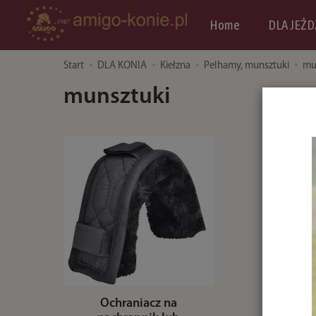
Home
DLA JEŹD
Start
DLA KONIA
Kiełzna
Pelhamy, munsztuki
mu
munsztuki
Ochraniacz na