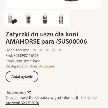
Zatyczki do uszu dla koni
AMAHORSE para /SUS00006
Dodaj recenzję:
Kod:
8053293116523
Producent:
AmaHorse
Dostępność on-line:
Dostępne
Zadaj pytanie
Historia ceny
Czas realizacji:
Potrzebujesz więcej informacji - kliknij lub
zadzwoń 32 7602020