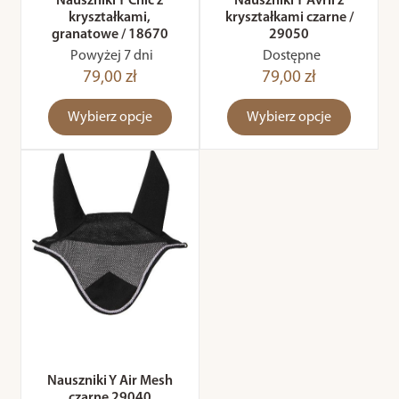
Nauszniki Y Chic z
Nauszniki Y Avril z
kryształkami,
kryształkami czarne /
granatowe / 18670
29050
Powyżej 7 dni
Dostępne
79,00 zł
79,00 zł
Wybierz opcje
Wybierz opcje
Nauszniki Y Air Mesh
czarne 29040