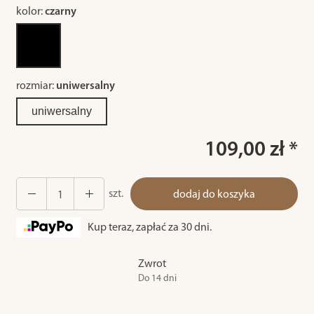
kolor:
czarny
rozmiar:
uniwersalny
uniwersalny
109,00 zł *
szt.
dodaj do koszyka
Kup teraz, zapłać za 30 dni.
Zwrot
Do 14 dni