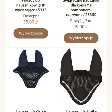
Wkłady do
Świąteczne nauszniki
nauszników QHP
dla konia Y z
wyciszające / 5315
pomponam,
czerwone / 25350
Dostępne
Powyżej 7 dni
35,00 zł
49,00 zł
Wybierz opcje
Wybierz opcje