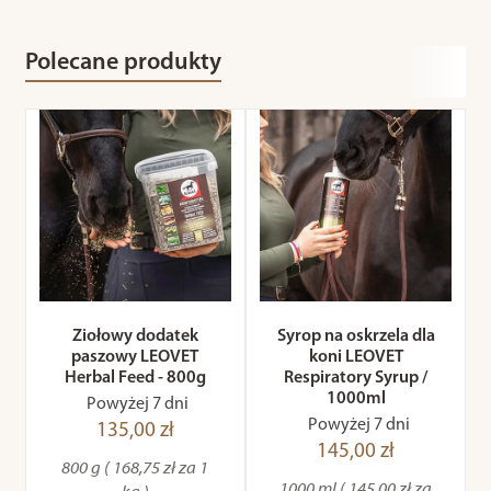
Polecane produkty
Ziołowy dodatek
Syrop na oskrzela dla
paszowy LEOVET
koni LEOVET
Herbal Feed - 800g
Respiratory Syrup /
1000ml
Powyżej 7 dni
Powyżej 7 dni
135,00 zł
145,00 zł
800 g ( 168,75 zł za 1
1000 ml ( 145,00 zł za