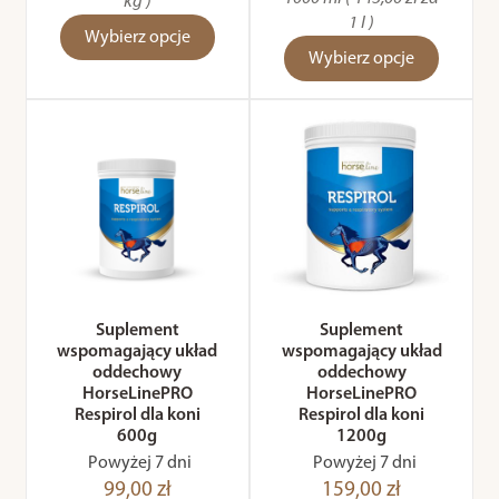
kg )
1 l )
Wybierz opcje
Wybierz opcje
Suplement
Suplement
wspomagający układ
wspomagający układ
oddechowy
oddechowy
HorseLinePRO
HorseLinePRO
Respirol dla koni
Respirol dla koni
600g
1200g
Powyżej 7 dni
Powyżej 7 dni
99,00 zł
159,00 zł