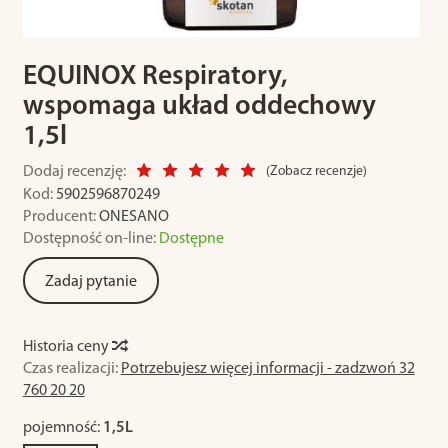
EQUINOX Respiratory,
wspomaga układ oddechowy
1,5l
Dodaj recenzję:
(
Zobacz recenzje
)
Kod:
5902596870249
Producent:
ONESANO
Dostępność on-line:
Dostępne
Zadaj pytanie
Historia ceny
Czas realizacji:
Potrzebujesz więcej informacji - zadzwoń 32
760 20 20
pojemność:
1,5L