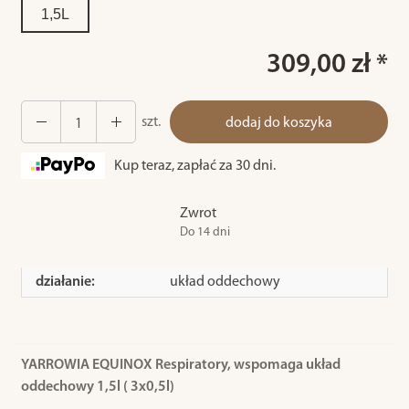
1,5L
309,00 zł *
szt.
dodaj do koszyka
Kup teraz, zapłać za 30 dni.
Zwrot
Do 14 dni
działanie:
układ oddechowy
YARROWIA EQUINOX Respiratory, wspomaga układ
oddechowy 1,5l ( 3x0,5l)