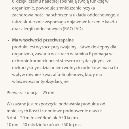
6, dzięki czemu najlepiej spełniają swoją funkcję w
organizmie, powoduje zmniejszenie ryzyka
zachorowalności na schorzenia układu oddechowego, a
także skutecznie wspomaga objawowe leczenie kaszlu
oraz alergii oddechowych (RAO, IAD).
Ma właściwości przeciwzapalne
produkt jest wysoce przyswajalny i łatwo dostępny dla
organizmu, zawarta w estrach witamina E pomaga w
ochronie komórek przed stresem oksydacyjnym, tzn.
niekorzystnym działaniem wolnych rodników, ma na to
wpływ również kwas alfa-linolenowy, który ma
właściwości antyoksydacyjne.
Pierwsza kuracja – 25 dni:
Wskazane jest rozpoczęcie podawania produktu od
mniejszych ilości i stopniowe podnoszenie dawki:
5 dni – 20 ml/dzień/koń ok. 550 kg m.c.
10 dni – 40 ml/dzień/koń ok. 550 kg m.c.