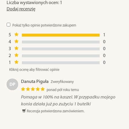
Liczba wystawionych ocen: 1
Dodaj recenzję
Pokaż tylko opinie potwierdzone zakupem
5
1
4
0
3
0
2
0
1
0
Kliknij ocenę aby filtrować opinie
Danuta Piguła
Zweryfikowany
DP
ponad pół roku temu
Pomaga w 100% na kaszel. W przypadku mojego
konia działa już po zużyciu 1 butelki
Recenzja potwierdzona zamówieniem.