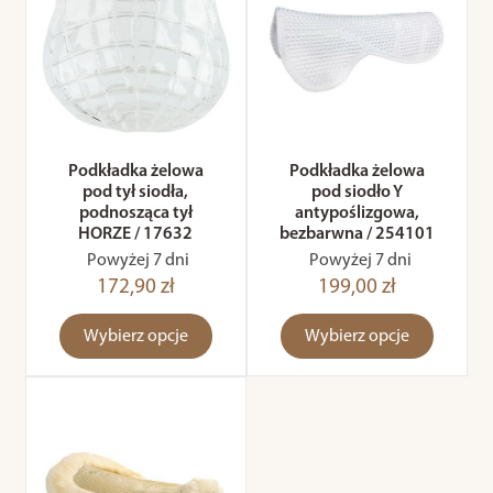
Podkładka żelowa
Podkładka żelowa
pod tył siodła,
pod siodło Y
podnosząca tył
antypoślizgowa,
HORZE / 17632
bezbarwna / 254101
Powyżej 7 dni
Powyżej 7 dni
172,90 zł
199,00 zł
Wybierz opcje
Wybierz opcje