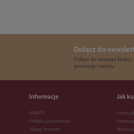
Dołącz do newslet
Dołącz do naszego klubu i
promocje i rabaty.
Informacje
Jak k
RABATY
Formy pł
Polityka prywatności
Dostaw
Sklepy firmowe
Wymian