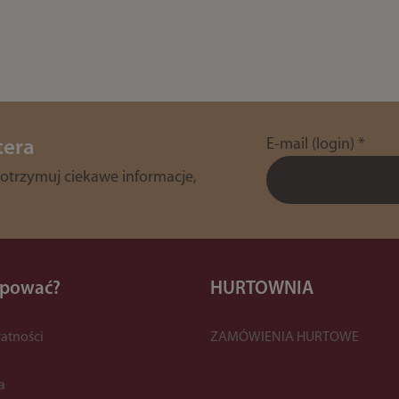
E-mail (login)
*
tera
 otrzymuj ciekawe informacje,
upować?
HURTOWNIA
atności
ZAMÓWIENIA HURTOWE
y
a