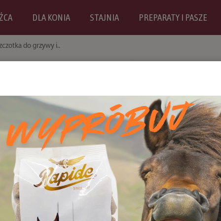
ŹCA
DLA KONIA
STAJNIA
PREPARATY I PASZE
zczotka do grzywy i..