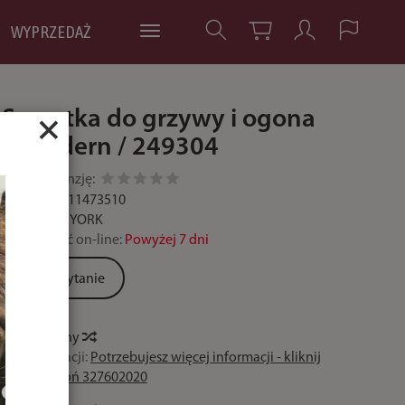
WYPRZEDAŻ
Szczotka do grzywy i ogona
×
Y Modern / 249304
Dodaj recenzję:
Kod:
5902211473510
Producent:
YORK
Dostępność on-line:
Powyżej 7 dni
Zadaj pytanie
Historia ceny
Czas realizacji:
Potrzebujesz więcej informacji - kliknij
lub zadzwoń 327602020