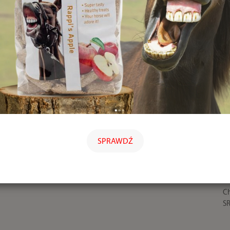
SPRAWDŹ
Ch
SR