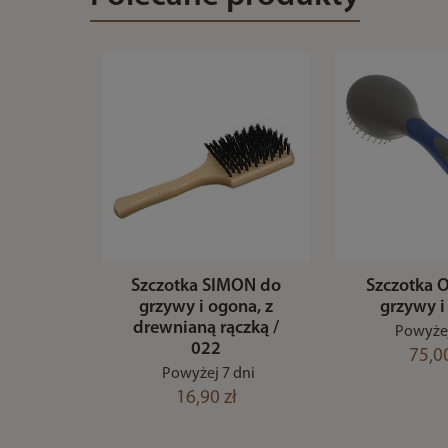
Szczotka SIMON do
Szczotka 
grzywy i ogona, z
grzywy i
drewnianą rączką /
Powyżej
022
75,00
Powyżej 7 dni
16,90 zł