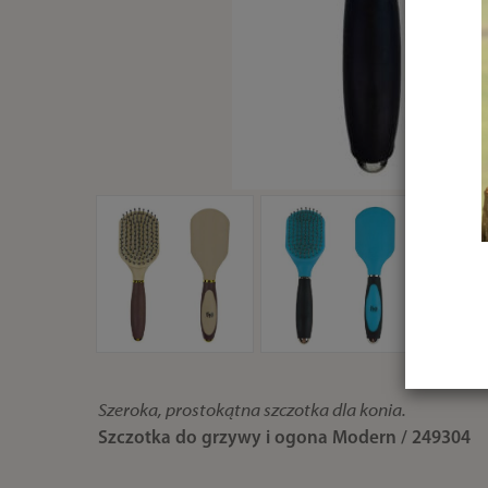
Szeroka, prostokątna szczotka dla konia.
Szczotka do grzywy i ogona Modern / 249304