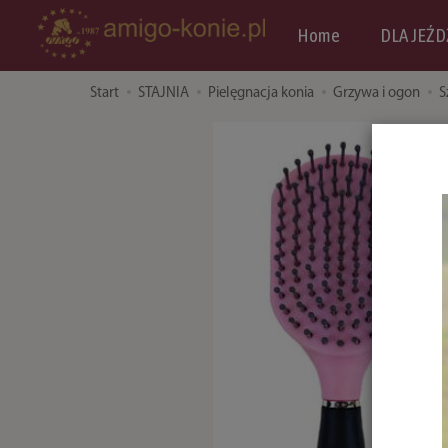
Home
DLA JEŹD
Start
STAJNIA
Pielęgnacja konia
Grzywa i ogon
S