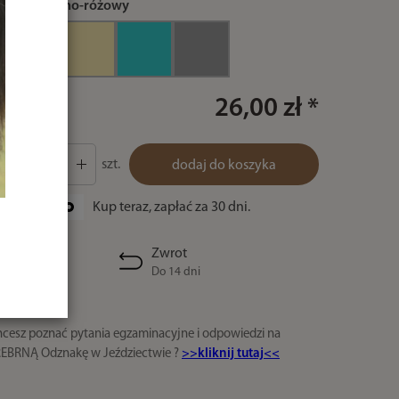
kolor:
czarno-różowy
26,00 zł *
szt.
dodaj do koszyka
Kup teraz, zapłać za 30 dni.
Zwrot
Do 14 dni
cesz poznać pytania egzaminacyjne i odpowiedzi na
EBRNĄ Odznakę w Jeździectwie ?
>>kliknij tutaj<<