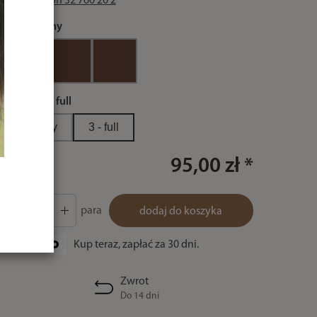
lub zadzwoń 32 760 20 2
kolor:
czarny
rozmiar:
3 - full
1 - pony
3 - full
95,00 zł *
para
dodaj do koszyka
Kup teraz, zapłać za 30 dni.
Zwrot
Do 14 dni