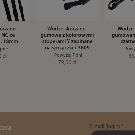
órzano-
Wodze skórzano-
Wodze 
 NC ze
gumowe z kolorowymi
gumowane
i, 18mm
stoperami Y zapinane
czarn
na sprzączki / 3809
ępne
Powy
Powyżej 7 dni
 zł
85
79,00 zł
E-mail (login)
*
tera