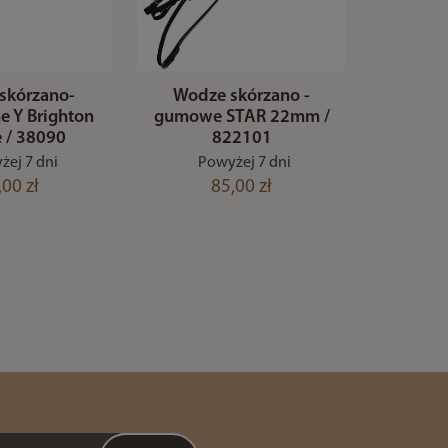
skórzano-
Wodze skórzano -
 Y Brighton
gumowe STAR 22mm /
e / 38090
822101
żej 7 dni
Powyżej 7 dni
,00 zł
85,00 zł