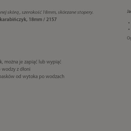
Ja
nej skórą , szerokość 18mm, skórzane stopery.
karabińczyk, 18mm / 2157
Og
, można je zapiąć lub wypiąć
ę wodzy z dłoni
ę pasków od wytoka po wodzach