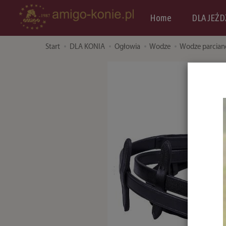
Home
DLA JEŹD
Start
DLA KONIA
Ogłowia
Wodze
Wodze parciane 