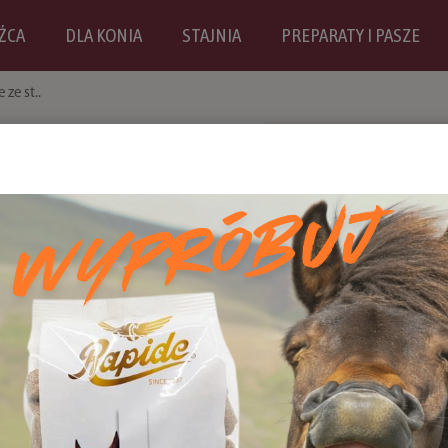
ŹCA
DLA KONIA
STAJNIA
PREPARATY I PASZE
ze st..