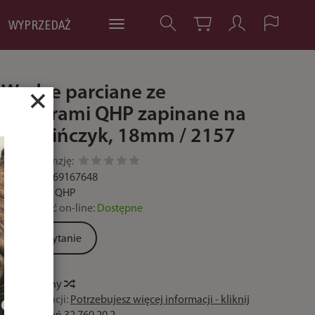
WYPRZEDAŻ
Wodze parciane ze
×
stoperami QHP zapinane na
karabińczyk, 18mm / 2157
Dodaj recenzję:
Kod:
8718369167648
Producent:
QHP
Dostępność on-line:
Dostępne
Zadaj pytanie
Historia ceny
Czas realizacji:
Potrzebujesz więcej informacji - kliknij