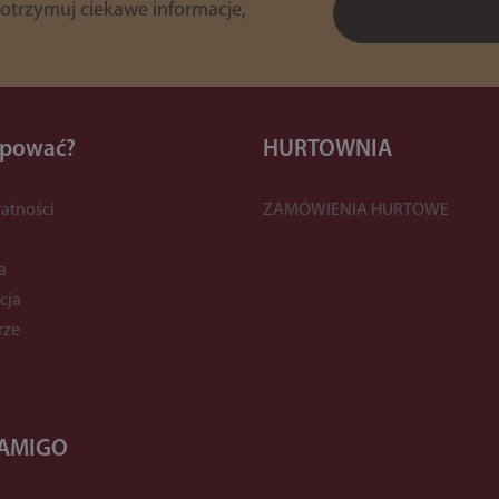
 otrzymuj ciekawe informacje,
upować?
HURTOWNIA
atności
ZAMÓWIENIA HURTOWE
y
a
cja
rze
 AMIGO