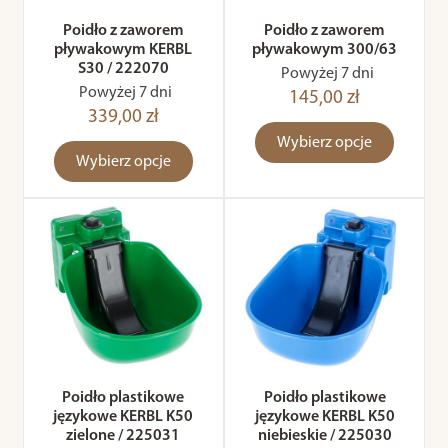
Poidło z zaworem
Poidło z zaworem
pływakowym KERBL
pływakowym 300/63
S30 / 222070
Powyżej 7 dni
Powyżej 7 dni
145,00 zł
339,00 zł
Wybierz opcje
Wybierz opcje
Poidło plastikowe
Poidło plastikowe
językowe KERBL K50
językowe KERBL K50
zielone / 225031
niebieskie / 225030